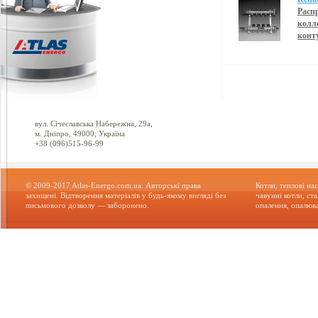
Расп
колл
конт
вул. Січеславська Набережна, 29а,
м. Дніпро, 49000, Україна
+38 (096)515-96-99
© 2009-2017 Atlas-Energo.com.ua. Авторські права
Котли, теплові нас
захищені. Відтворення матеріалів у будь-якому вигляді без
чавунні котли, ст
письмового дозволу — заборонено.
опалення, опалюва