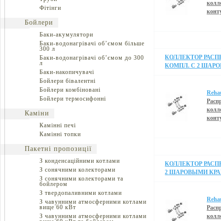
колл
Фітінги
конт
Бойлери
Баки-акумулятори
Баки-водонагрівачі об’ємом більше
300 л
КОЛЛЕКТОР РАСПР
Баки-водонагрівачі об’ємом до 300
л
КОМПЛ. С 2 ШАР
Баки-накопичувачі
Бойлери бівалентні
Бойлери комбіновані
Reha
Бойлери термосифонні
Расп
колл
Каміни
конт
Камінні печі
Камінні топки
Пакетні пропозиції
З конденсаційними котлами
КОЛЛЕКТОР РАСПР
З сонячними колекторами
2 ШАРОВЫМИ КРА
З сонячними колекторами та
бойлером
З твердопаливними котлами
Reha
З чавунними атмосферними котлами
вище 60 кВт
Расп
З чавунними атмосферними котлами
колл