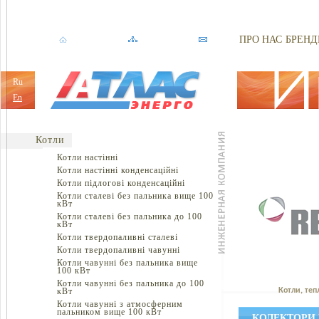
ПРО НАС
БРЕНД
Ru
En
Котли
Котли настінні
Котли настінні конденсаційні
Котли підлогові конденсаційні
Котли сталеві без пальника вище 100
кВт
Котли сталеві без пальника до 100
кВт
Котли твердопаливні сталеві
Котли твердопаливні чавунні
Котли чавунні без пальника вище
100 кВт
Котли чавунні без пальника до 100
кВт
Котли, теп
Котли чавунні з атмосферним
пальником вище 100 кВт
КОЛЕКТОРИ 