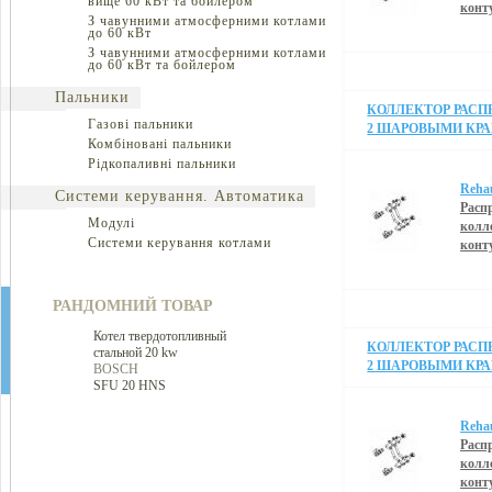
вище 60 кВт та бойлером
конт
З чавунними атмосферними котлами
до 60 кВт
З чавунними атмосферними котлами
до 60 кВт та бойлером
Пальники
КОЛЛЕКТОР РАСПР
Газові пальники
2 ШАРОВЫМИ КРА
Комбіновані пальники
Рідкопаливні пальники
Reha
Системи керування. Автоматика
Расп
Модулі
колл
Системи керування котлами
конт
РАНДОМНИЙ ТОВАР
Котел твердотопливный
КОЛЛЕКТОР РАСПР
стальной 20 kw
2 ШАРОВЫМИ КРА
BOSCH
SFU 20 HNS
Reha
Расп
колл
конт