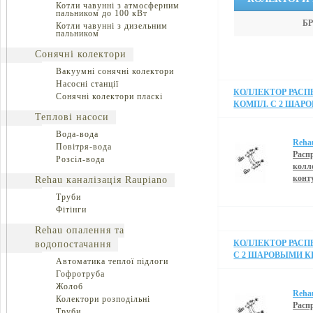
Котли чавунні з атмосферним
пальником до 100 кВт
Б
Котли чавунні з дизельним
пальником
Сонячні колектори
Вакуумні сонячні колектори
Насосні станції
КОЛЛЕКТОР РАСПР
Сонячні колектори пласкі
КОМПЛ. С 2 ШАР
Теплові насоси
Вода-вода
Reha
Повітря-вода
Расп
Розсіл-вода
колл
конт
Rehau каналізація Raupiano
Труби
Фітінги
Rehau опалення та
КОЛЛЕКТОР РАСПР
водопостачання
С 2 ШАРОВЫМИ К
Автоматика теплої підлоги
Гофротруба
Жолоб
Reha
Колектори розподільні
Расп
Труби