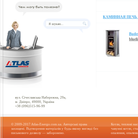
КАМИННАЯ ПЕЧЬ B
Bude
blueli
вул. Січеславська Набережна, 29а,
м. Дніпро, 49000, Україна
+38 (096)515-96-99
© 2009-2017 Atlas-Energo.com.ua. Авторські права
Котли, теплові нас
захищені. Відтворення матеріалів у будь-якому вигляді без
чавунні котли, ст
письмового дозволу — заборонено.
опалення, опалюва