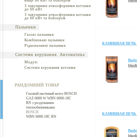
вище 60 кВт та бойлером
bluel
З чавунними атмосферними котлами
до 60 кВт
З чавунними атмосферними котлами
до 60 кВт та бойлером
Пальники
Газові пальники
Комбіновані пальники
КАМИННАЯ ПЕЧЬ B
Рідкопаливні пальники
Системи керування. Автоматика
Bude
Модулі
blueli
Системи керування котлами
РАНДОМНИЙ ТОВАР
Газовий настінний котел BOSCH
GAZ 6000 W WBN 6000-18C
RN з роздільними
теплообмінниками
BOSCH
КАМИННАЯ ПЕЧЬ B
WBN 6000-18C RN
Bude
blueli