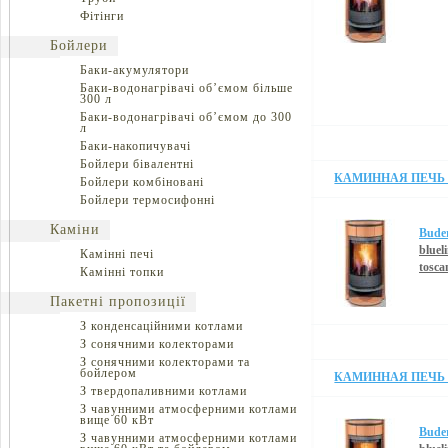
Фітінги
Бойлери
Баки-акумулятори
Баки-водонагрівачі об’ємом більше
300 л
Баки-водонагрівачі об’ємом до 300
л
Баки-накопичувачі
Бойлери бівалентні
КАМИННАЯ ПЕЧЬ B
Бойлери комбіновані
Бойлери термосифонні
Каміни
Bude
blueli
Камінні печі
tosca
Камінні топки
Пакетні пропозиції
З конденсаційними котлами
З сонячними колекторами
З сонячними колекторами та
бойлером
КАМИННАЯ ПЕЧЬ B
З твердопаливними котлами
З чавунними атмосферними котлами
вище 60 кВт
Bude
З чавунними атмосферними котлами