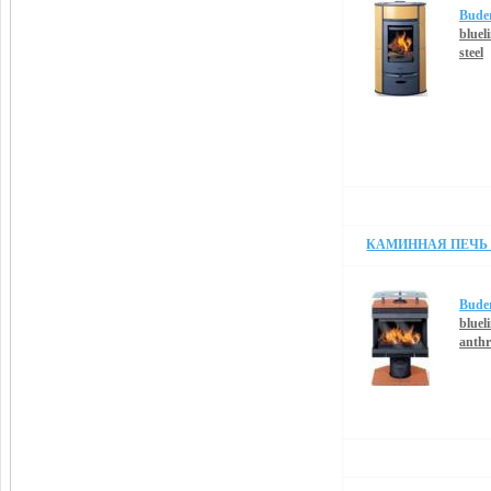
Bude
bluel
steel
КАМИННАЯ ПЕЧЬ B
Bude
blueli
anthr