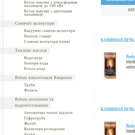
Котли чавунні з атмосферним
пальником до 100 кВт
БРЕ
Котли чавунні з дизельним
пальником
Сонячні колектори
Вакуумні сонячні колектори
Насосні станції
КАМИННАЯ ПЕЧЬ B
Сонячні колектори пласкі
Теплові насоси
Bude
Вода-вода
blueli
Повітря-вода
auber
Розсіл-вода
Rehau каналізація Raupiano
Труби
Фітінги
Rehau опалення та
водопостачання
КАМИННАЯ ПЕЧЬ B
Автоматика теплої підлоги
Гофротруба
Жолоб
Bude
Колектори розподільні
blueli
Труби