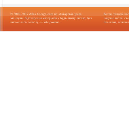
© 2009-2017 Atlas-Energo.com.ua. Авторські права
Котли, теплові нас
захищені. Відтворення матеріалів у будь-якому вигляді без
чавунні котли, ст
письмового дозволу — заборонено.
опалення, опалюва