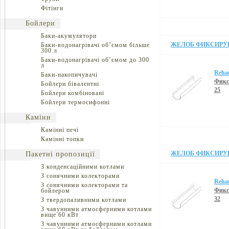
Фітінги
Бойлери
Баки-акумулятори
ЖЕЛОБ ФИКСИРУЮ
Баки-водонагрівачі об’ємом більше
300 л
Баки-водонагрівачі об’ємом до 300
л
Reha
Баки-накопичувачі
Фикс
Бойлери бівалентні
25
Бойлери комбіновані
Бойлери термосифонні
Каміни
Камінні печі
Камінні топки
ЖЕЛОБ ФИКСИРУЮ
Пакетні пропозиції
З конденсаційними котлами
З сонячними колекторами
Reha
З сонячними колекторами та
Фикс
бойлером
32
З твердопаливними котлами
З чавунними атмосферними котлами
вище 60 кВт
З чавунними атмосферними котлами