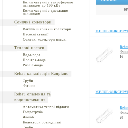
Котли чавунні з атмосферним
пальником до 100 кВт
Б
Котли чавунні з дизельним
пальником
Сонячні колектори
Вакуумні сонячні колектори
ЖЕЛОБ ФИКСИРУЮ
Насосні станції
Сонячні колектори пласкі
Reha
Теплові насоси
Фикс
Вода-вода
16
Повітря-вода
Розсіл-вода
Rehau каналізація Raupiano
Труби
Фітінги
ЖЕЛОБ ФИКСИРУЮ
Rehau опалення та
водопостачання
Автоматика теплої підлоги
Reha
Гофротруба
Фикс
Жолоб
20
Колектори розподільні
Труби