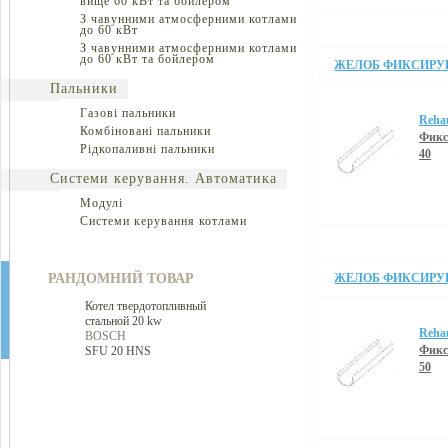
вище 60 кВт та бойлером
З чавунними атмосферними котлами
до 60 кВт
З чавунними атмосферними котлами
до 60 кВт та бойлером
ЖЕЛОБ ФИКСИРУЮ
Пальники
Газові пальники
Reha
Комбіновані пальники
Фикс
Рідкопаливні пальники
40
Системи керування. Автоматика
Модулі
Системи керування котлами
РАНДОМНИЙ ТОВАР
ЖЕЛОБ ФИКСИРУЮ
Котел твердотопливный
стальной 20 kw
Reha
BOSCH
Фикс
SFU 20 HNS
50