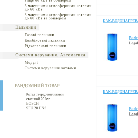
вище 60 кВт та бойлером
З чавунними атмосферними котлами
до 60 кВт
З чавунними атмосферними котлами
до 60 кВт та бойлером
БАК-ВОДОНАГРЕВ
Пальники
Газові пальники
Bude
Комбіновані пальники
Loga
Рідкопаливні пальники
Системи керування. Автоматика
Модулі
Системи керування котлами
РАНДОМНИЙ ТОВАР
БАК-ВОДОНАГРЕВ
Котел твердотопливный
стальной 20 kw
BOSCH
SFU 20 HNS
Bude
Loga