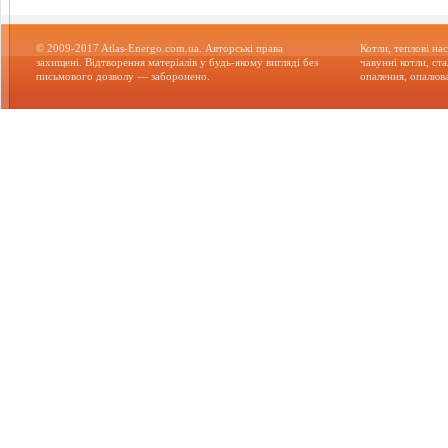
© 2009-2017 Atlas-Energo.com.ua. Авторські права
Котли, теплові нас
захищені. Відтворення матеріалів у будь-якому вигляді без
чавунні котли, ст
письмового дозволу — заборонено.
опалення, опалюва