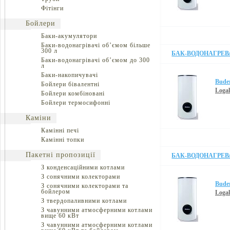
Фітінги
Бойлери
Баки-акумулятори
Баки-водонагрівачі об’ємом більше
300 л
БАК-ВОДОНАГРЕВ
Баки-водонагрівачі об’ємом до 300
л
Баки-накопичувачі
Bude
Бойлери бівалентні
Loga
Бойлери комбіновані
Бойлери термосифонні
Каміни
Камінні печі
Камінні топки
Пакетні пропозиції
БАК-ВОДОНАГРЕВ
З конденсаційними котлами
З сонячними колекторами
Bude
З сонячними колекторами та
бойлером
Loga
З твердопаливними котлами
З чавунними атмосферними котлами
вище 60 кВт
З чавунними атмосферними котлами