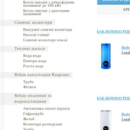
Котли чавунні з атмосферним
пальником до 100 кВт
БРЕ
Котли чавунні з дизельним
пальником
Сонячні колектори
Вакуумні сонячні колектори
БАК-ВОДОНАГРЕ
Насосні станції
Сонячні колектори пласкі
Bude
Теплові насоси
Loga
Вода-вода
Повітря-вода
Розсіл-вода
Rehau каналізація Raupiano
Труби
Фітінги
Rehau опалення та
БАК-ВОДОНАГРЕВ
водопостачання
Автоматика теплої підлоги
Гофротруба
Bude
Жолоб
Loga
Колектори розподільні
Труби