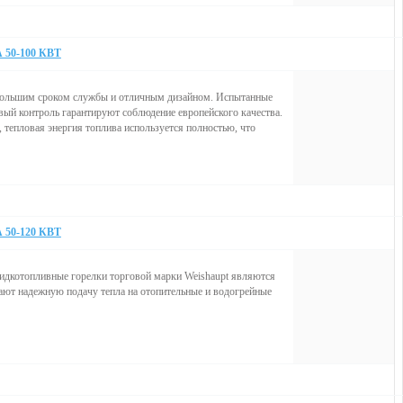
0-100 КВТ
с большим сроком службы и отличным дизайном. Испытанные
ый контроль гарантируют соблюдение европейского качества.
 тепловая энергия топлива используется полностью, что
0-120 КВТ
Жидкотопливные горелки торговой марки Weishaupt являются
ают надежную подачу тепла на отопительные и водогрейные