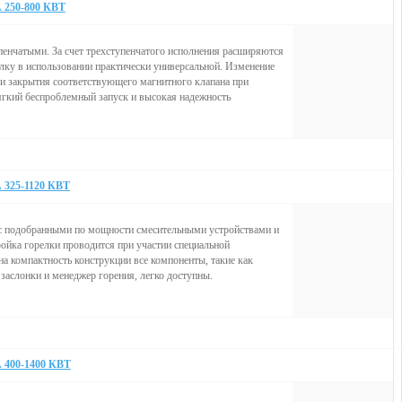
50-800 КВТ
енчатыми. За счет трехступенчатого исполнения расширяются
елку в использовании практически универсальной. Изменение
и закрытия соответствующего магнитного клапана при
мягкий беспроблемный запуск и высокая надежность
5-1120 КВТ
с подобранными по мощности смесительными устройствами и
ойка горелки проводится при участии специальной
а компактность конструкции все компоненты, такие как
заслонки и менеджер горения, легко доступны.
00-1400 КВТ