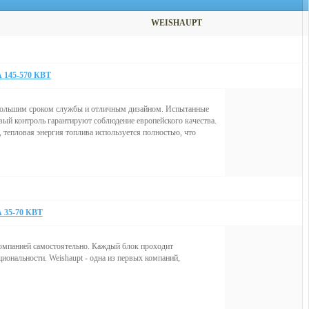
WEISHAUPT
45-570 КВТ
с большим сроком службы и отличным дизайном. Испытанные
ый контроль гарантируют соблюдение европейского качества.
 тепловая энергия топлива используется полностью, что
5-70 КВТ
компанией самостоятельно. Каждый блок проходит
иональности. Weishaupt - одна из первых компаний,