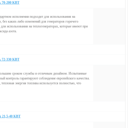
0-200 КВТ
дартном исполнении подходят для использования на
, без каких-либо изменений для генераторов горячего
 для использования на теплогенераторах, которые имеют при
сида азота.
2-330 КВТ
с большим сроком службы и отличным дизайном. Испытанные
ый контроль гарантируют соблюдение европейского качества.
 тепловая энергия топлива используется полностью, что
1,5-40 КВТ