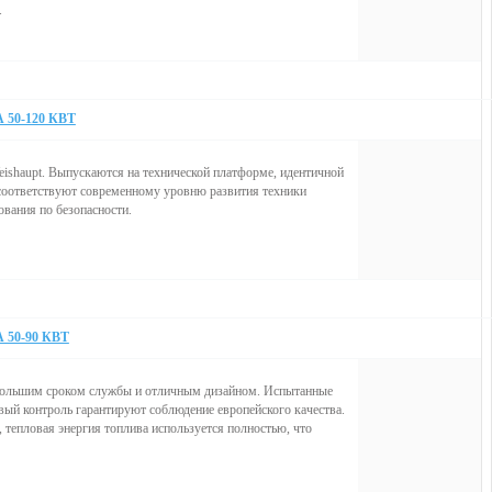
.
0-120 КВТ
ishaupt. Выпускаются на технической платформе, идентичной
соответствуют современному уровню развития техники
ования по безопасности.
0-90 КВТ
с большим сроком службы и отличным дизайном. Испытанные
ый контроль гарантируют соблюдение европейского качества.
 тепловая энергия топлива используется полностью, что