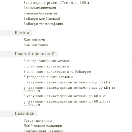
Баки-водонагрівачі об’ємом до 300 л
Баки-накопичувачі
Бойлери бівалентні
Бойлери комбіновані
Бойлери термосифонні
Каміни
Камінні печі
Камінні топки
Пакетні пропозиції
З конденсаційними котлами
З сонячними колекторами
З сонячними колекторами та бойлером
З твердопаливними котлами
З чавунними атмосферними котлами вище 60 кВт
З чавунними атмосферними котлами вище 60 кВт та
бойлером
З чавунними атмосферними котлами до 60 кВт
З чавунними атмосферними котлами до 60 кВт та
бойлером
Пальники
Газові пальники
Комбіновані пальники
Рідкопаливні пальники