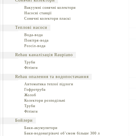
Сонячні колектори
Вакуумні сонячні колектори
Насосні станції
Сонячні колектори пласкі
Теплові насоси
Вода-вода
Повітря-вода
Розсіл-вода
Rehau каналізація Raupiano
Труби
Фітінги
Rehau опалення та водопостачання
Автоматика теплої підлоги
Гофротруба
Жолоб
Колектори розподільні
Труби
Фітінги
Бойлери
Баки-акумулятори
Баки-водонагрівачі об’ємом більше 300 л