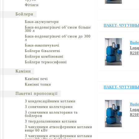
Фітінги
Бойлери
Баки-акумулятори
ПАКЕТ- ЧУГУННЫЙ
Баки-водонагрівачі об’ємом більше
300 л
Баки-водонагрівачі об’ємом до 300
л
Bude
Баки-накопичувачі
Loga
Бойлери бівалентні
R210
Бойлери комбіновані
Бойлери термосифонні
Каміни
Камінні печі
Камінні топки
ПАКЕТ- ЧУГУННЫЙ
Пакетні пропозиції
З конденсаційними котлами
Bude
З сонячними колекторами
Loga
З сонячними колекторами та
R210
бойлером
З твердопаливними котлами
З чавунними атмосферними котлами
вище 60 кВт
З чавунними атмосферними котлами