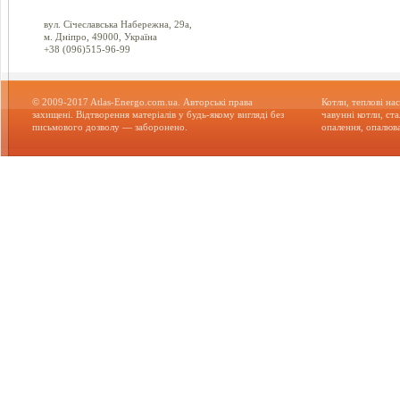
вул. Січеславська Набережна, 29а,
м. Дніпро, 49000, Україна
+38 (096)515-96-99
© 2009-2017 Atlas-Energo.com.ua. Авторські права
Котли, теплові нас
захищені. Відтворення матеріалів у будь-якому вигляді без
чавунні котли, ст
письмового дозволу — заборонено.
опалення, опалюва