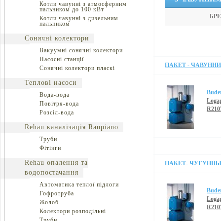
Котли чавунні з атмосферним
пальником до 100 кВт
БРЕ
Котли чавунні з дизельним
пальником
Сонячні колектори
Вакуумні сонячні колектори
Насосні станції
ПАКЕТ - ЧАВУННИЙ
Сонячні колектори пласкі
Теплові насоси
Bude
Вода-вода
Loga
Повітря-вода
R210
Розсіл-вода
Rehau каналізація Raupiano
Труби
Фітінги
Rehau опалення та
ПАКЕТ- ЧУГУННЫЙ
водопостачання
Автоматика теплої підлоги
Bude
Гофротруба
Loga
Жолоб
R210
Колектори розподільні
Труби