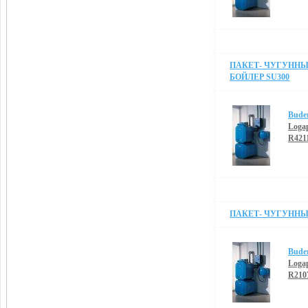
ПАКЕТ- ЧУГУННЫЙ
БОЙЛЕР SU300
Bude
Loga
R421
ПАКЕТ- ЧУГУННЫЙ
Bude
Loga
R210