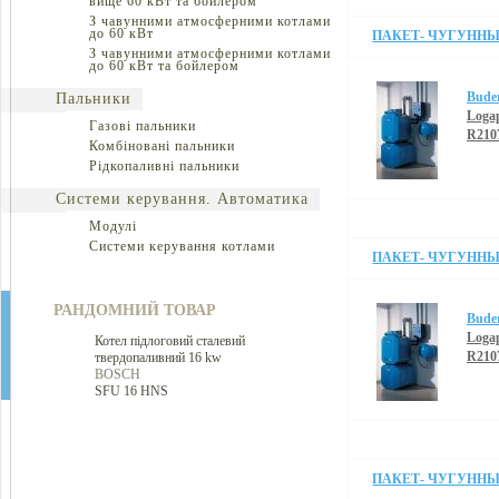
вище 60 кВт та бойлером
З чавунними атмосферними котлами
до 60 кВт
ПАКЕТ- ЧУГУННЫЙ
З чавунними атмосферними котлами
до 60 кВт та бойлером
Bude
Пальники
Loga
Газові пальники
R210
Комбіновані пальники
Рідкопаливні пальники
Системи керування. Автоматика
Модулі
Системи керування котлами
ПАКЕТ- ЧУГУННЫЙ
РАНДОМНИЙ ТОВАР
Bude
Loga
Котел підлоговий сталевий
R210
твердопаливний 16 kw
BOSCH
SFU 16 HNS
ПАКЕТ- ЧУГУННЫЙ