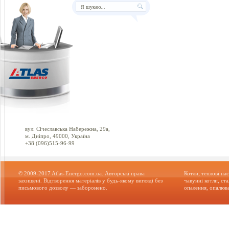
вул. Січеславська Набережна, 29а,
м. Дніпро, 49000, Україна
+38 (096)515-96-99
© 2009-2017 Atlas-Energo.com.ua. Авторські права
Котли, теплові нас
захищені. Відтворення матеріалів у будь-якому вигляді без
чавунні котли, ст
письмового дозволу — заборонено.
опалення, опалюва