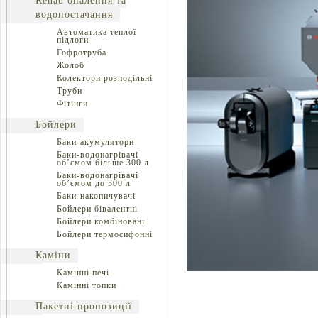
Rehau опалення та
водопостачання
Автоматика теплої
підлоги
Гофротруба
Жолоб
Колектори розподільні
Труби
Фітінги
Бойлери
Баки-акумулятори
Баки-водонагрівачі
об’ємом більше 300 л
Баки-водонагрівачі
об’ємом до 300 л
Баки-накопичувачі
Бойлери бівалентні
Бойлери комбіновані
Бойлери термосифонні
Каміни
Камінні печі
Камінні топки
Пакетні пропозиції