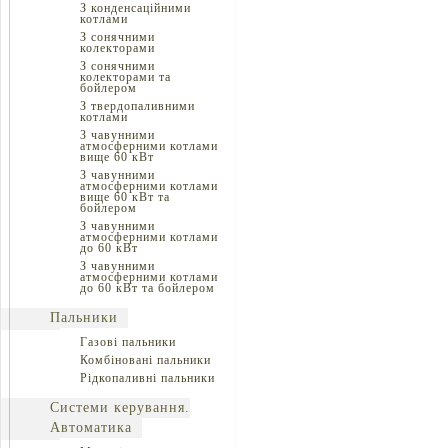
З конденсаційними
котлами
З сонячними
колекторами
З сонячними
колекторами та
бойлером
З твердопаливними
котлами
З чавунними
атмосферними котлами
вище 60 кВт
З чавунними
атмосферними котлами
вище 60 кВт та
бойлером
З чавунними
атмосферними котлами
до 60 кВт
З чавунними
атмосферними котлами
до 60 кВт та бойлером
Пальники
Газові пальники
Комбіновані пальники
Рідкопаливні пальники
Системи керування.
Автоматика