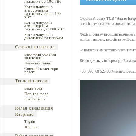
пальника до 100 кВт
Котли чавунні з
атмосферним
пальником вище 100
кВт
Сервісний центр
ТОВ "Атлас-Енер
Котли чавунні з
насосів, геліосистем, автоматики, г
атмосферним
пальником до 100 кВт
Фахівці центру пройшли навчання за
Котли чавунні з
дизельним пальником
котлів, теплових насосів та геліосис
Сонячні колектори
За потреби Вам запропонують кілька 
Вакуумні сонячні
колектори
Більш детальну інформацію Ви може
Насосні станції
Сонячні колектори
+38 (096) 08-525-08 Михайло Васил
пласкі
Теплові насоси
Вода-вода
Повітря-вода
Розсіл-вода
Rehau каналізація
Raupiano
Труби
Фітінги