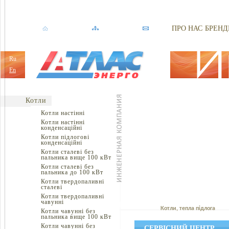
ПРО НАС
БРЕНД
Ru
En
Котли
Котли настінні
Котли настінні
конденсаційні
Котли підлогові
конденсаційні
Котли сталеві без
пальника вище 100 кВт
Котли сталеві без
пальника до 100 кВт
Котли твердопаливні
сталеві
Котли твердопаливні
чавунні
Котли, тепла підлога
Котли чавунні без
пальника вище 100 кВт
Котли чавунні без
СЕРВІСНИЙ ЦЕНТР