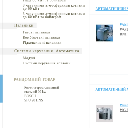
вище 60 кВт та бойлером
З чавунними атмосферними котлами
до 60 кВт
АВТОМАТИЧНИЙ МО
З чавунними атмосферними котлами
до 60 кВт та бойлером
Weis
Пальники
WG 3
Газові пальники
DN1 
Комбіновані пальники
Рідкопаливні пальники
Системи керування. Автоматика
Модулі
Системи керування котлами
РАНДОМНИЙ ТОВАР
Котел твердотопливный
АВТОМАТИЧНИЙ М
стальной 20 kw
BOSCH
SFU 20 HNS
Weis
WG 2