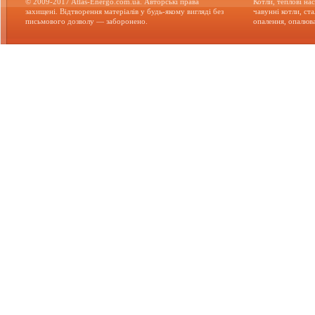
© 2009-2017 Atlas-Energo.com.ua. Авторські права
Котли, теплові нас
захищені. Відтворення матеріалів у будь-якому вигляді без
чавунні котли, ст
письмового дозволу — заборонено.
опалення, опалюва