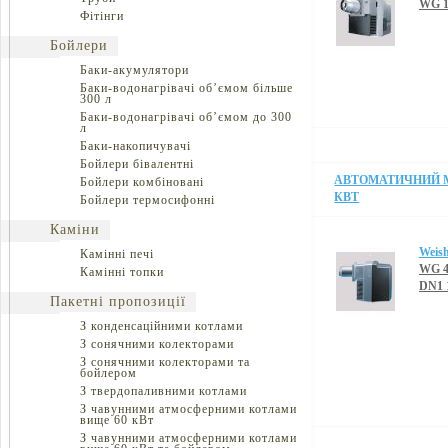
WG 1
Фітінги
Бойлери
Баки-акумулятори
Баки-водонагрівачі об’ємом більше
300 л
Баки-водонагрівачі об’ємом до 300
л
Баки-накопичувачі
Бойлери бівалентні
АВТОМАТИЧНИЙ МО
Бойлери комбіновані
КВТ
Бойлери термосифонні
Каміни
Weis
Камінні печі
WG 4
Камінні топки
DN1 
Пакетні пропозиції
З конденсаційними котлами
З сонячними колекторами
З сонячними колекторами та
бойлером
З твердопаливними котлами
З чавунними атмосферними котлами
вище 60 кВт
З чавунними атмосферними котлами