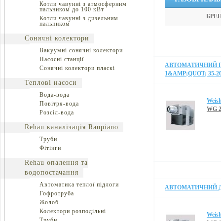
Котли чавунні з атмосферним
пальником до 100 кВт
БРЕ
Котли чавунні з дизельним
пальником
Сонячні колектори
Вакуумні сонячні колектори
Насосні станції
АВТОМАТИЧНИЙ П
Сонячні колектори пласкі
1&AMP;QUOT; 35-2
Теплові насоси
Вода-вода
Weis
Повітря-вода
WG 2
Розсіл-вода
Rehau каналізація Raupiano
Труби
Фітінги
Rehau опалення та
водопостачання
Автоматика теплої підлоги
АВТОМАТИЧНИЙ ДВ
Гофротруба
Жолоб
Колектори розподільні
Weis
Труби