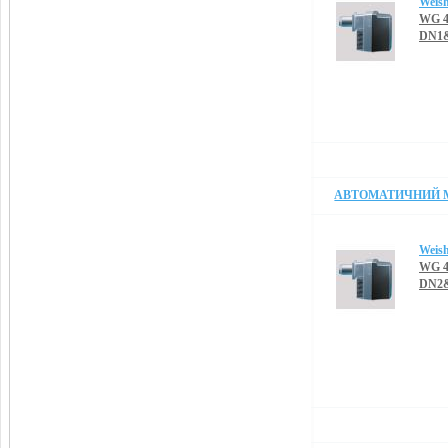
Weis
WG 4
DN1&
АВТОМАТИЧНИЙ М
Weis
WG 4
DN2&