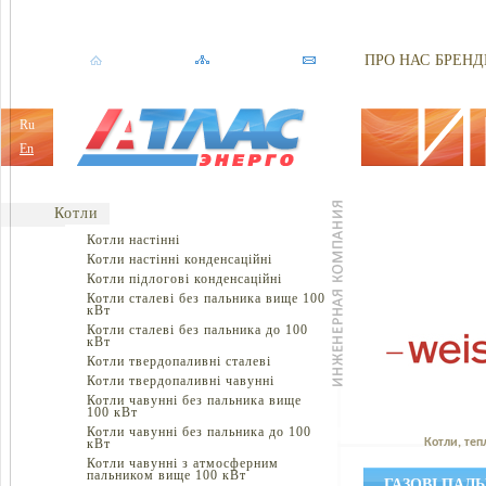
ПРО НАС
БРЕНД
Ru
En
Котли
Котли настінні
Котли настінні конденсаційні
Котли підлогові конденсаційні
Котли сталеві без пальника вище 100
кВт
Котли сталеві без пальника до 100
кВт
Котли твердопаливні сталеві
Котли твердопаливні чавунні
Котли чавунні без пальника вище
100 кВт
Котли чавунні без пальника до 100
кВт
Котли, теп
Котли чавунні з атмосферним
пальником вище 100 кВт
ГАЗОВІ ПАЛ