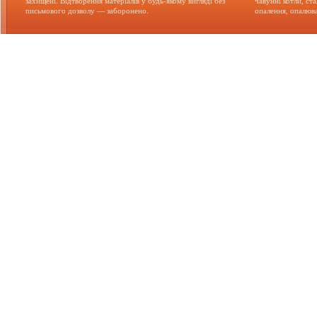
захищені. Відтворення матеріалів у будь-якому вигляді без
чавунні котли, ст
письмового дозволу — заборонено.
опалення, опалюва