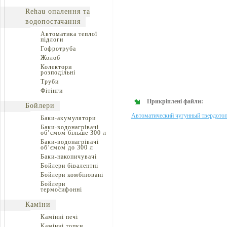
Rehau опалення та
водопостачання
Автоматика теплої
підлоги
Гофротруба
Жолоб
Колектори
розподільні
Труби
Фітінги
Прикріплені файли:
Бойлери
Автоматический чугунный твердото
Баки-акумулятори
Баки-водонагрівачі
об’ємом більше 300 л
Баки-водонагрівачі
об’ємом до 300 л
Баки-накопичувачі
Бойлери бівалентні
Бойлери комбіновані
Бойлери
термосифонні
Каміни
Камінні печі
Камінні топки