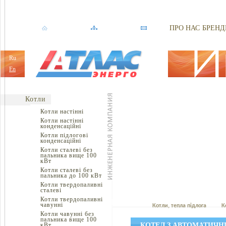
ПРО НАС
БРЕНД
Ru
En
Котли
Котли настінні
Котли настінні
конденсаційні
Котли підлогові
конденсаційні
Котли сталеві без
пальника вище 100
кВт
Котли сталеві без
пальника до 100 кВт
Котли твердопаливні
сталеві
Котли твердопаливні
чавунні
Котли, тепла підлога
К
Котли чавунні без
пальника вище 100
кВт
КОТЕЛ З АВТОМАТИЧНИ