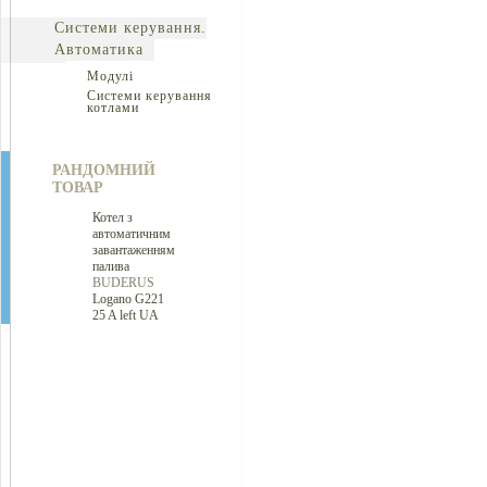
Системи керування.
Автоматика
Модулі
Системи керування
котлами
РАНДОМНИЙ
ТОВАР
Котел з
автоматичним
завантаженням
палива
BUDERUS
Logano G221
25 A left UA