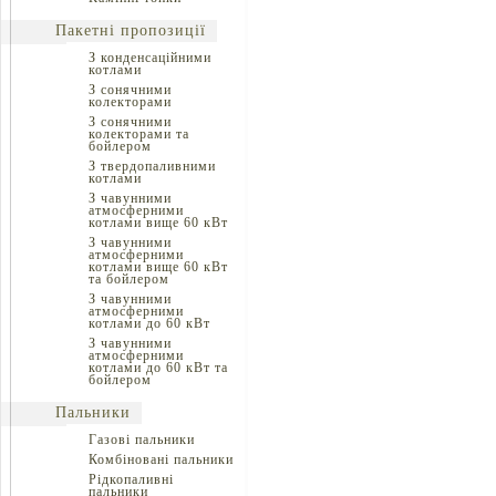
Пакетні пропозиції
З конденсаційними
котлами
З сонячними
колекторами
З сонячними
колекторами та
бойлером
З твердопаливними
котлами
З чавунними
атмосферними
котлами вище 60 кВт
З чавунними
атмосферними
котлами вище 60 кВт
та бойлером
З чавунними
атмосферними
котлами до 60 кВт
З чавунними
атмосферними
котлами до 60 кВт та
бойлером
Пальники
Газові пальники
Комбіновані пальники
Рідкопаливні
пальники