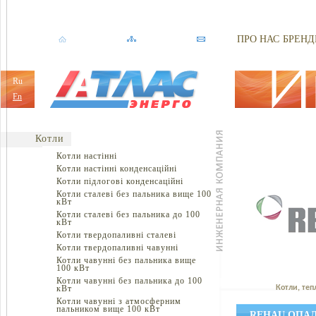
ПРО НАС
БРЕНД
Ru
En
Котли
Котли настінні
Котли настінні конденсаційні
Котли підлогові конденсаційні
Котли сталеві без пальника вище 100
кВт
Котли сталеві без пальника до 100
кВт
Котли твердопаливні сталеві
Котли твердопаливні чавунні
Котли чавунні без пальника вище
100 кВт
Котли чавунні без пальника до 100
кВт
Котли, теп
Котли чавунні з атмосферним
пальником вище 100 кВт
REHAU ОПА