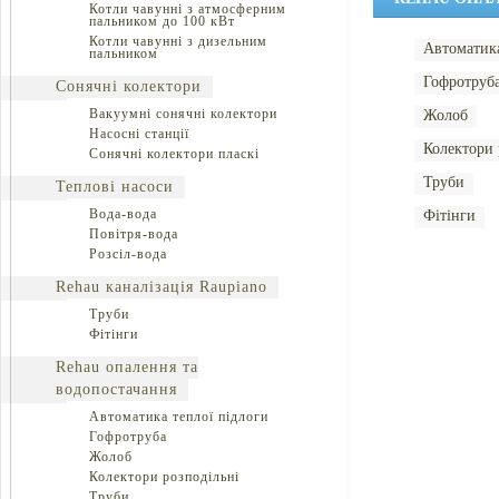
Котли чавунні з атмосферним
пальником до 100 кВт
Котли чавунні з дизельним
Автоматика
пальником
Гофротруб
Сонячні колектори
Вакуумні сонячні колектори
Жолоб
Насосні станції
Колектори 
Сонячні колектори пласкі
Труби
Теплові насоси
Вода-вода
Фітінги
Повітря-вода
Розсіл-вода
Rehau каналізація Raupiano
Труби
Фітінги
Rehau опалення та
водопостачання
Автоматика теплої підлоги
Гофротруба
Жолоб
Колектори розподільні
Труби