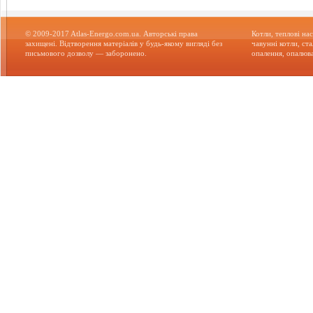
© 2009-2017 Atlas-Energo.com.ua. Авторські права
Котли, теплові нас
захищені. Відтворення матеріалів у будь-якому вигляді без
чавунні котли, ст
письмового дозволу — заборонено.
опалення, опалюва