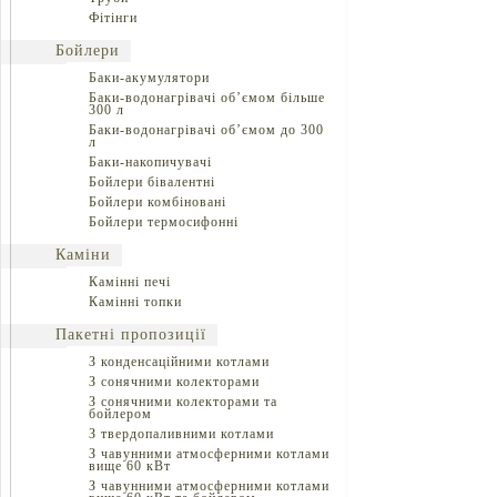
Фітінги
Бойлери
Баки-акумулятори
Баки-водонагрівачі об’ємом більше
300 л
Баки-водонагрівачі об’ємом до 300
л
Баки-накопичувачі
Бойлери бівалентні
Бойлери комбіновані
Бойлери термосифонні
Каміни
Камінні печі
Камінні топки
Пакетні пропозиції
З конденсаційними котлами
З сонячними колекторами
З сонячними колекторами та
бойлером
З твердопаливними котлами
З чавунними атмосферними котлами
вище 60 кВт
З чавунними атмосферними котлами