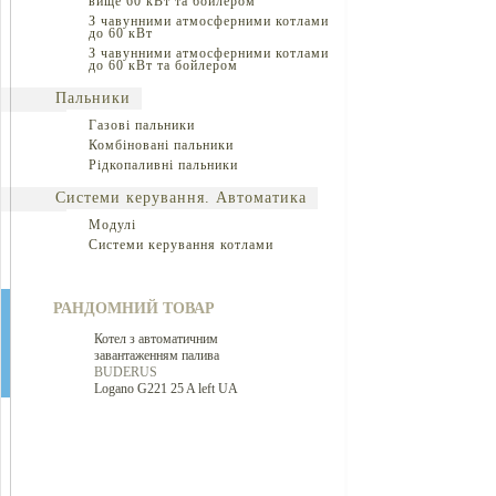
вище 60 кВт та бойлером
З чавунними атмосферними котлами
до 60 кВт
З чавунними атмосферними котлами
до 60 кВт та бойлером
Пальники
Газові пальники
Комбіновані пальники
Рідкопаливні пальники
Системи керування. Автоматика
Модулі
Системи керування котлами
РАНДОМНИЙ ТОВАР
Котел з автоматичним
завантаженням палива
BUDERUS
Logano G221 25 A left UA