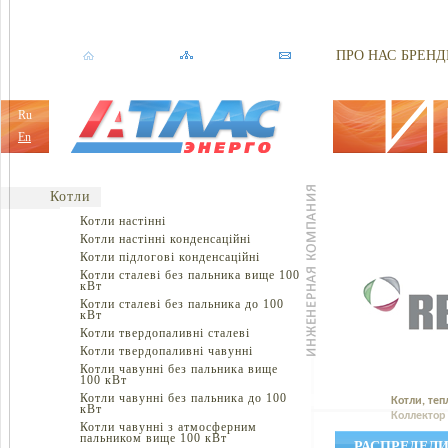
ПРО НАС
БРЕНД
Ru
En
Котли
Котли настінні
Котли настінні конденсаційні
Котли підлогові конденсаційні
Котли сталеві без пальника вище 100
кВт
Котли сталеві без пальника до 100
кВт
Котли твердопаливні сталеві
Котли твердопаливні чавунні
Котли чавунні без пальника вище
100 кВт
Котли чавунні без пальника до 100
Котли, теп
кВт
Коллектор 
Котли чавунні з атмосферним
пальником вище 100 кВт
РАСПРЕДЕЛИ