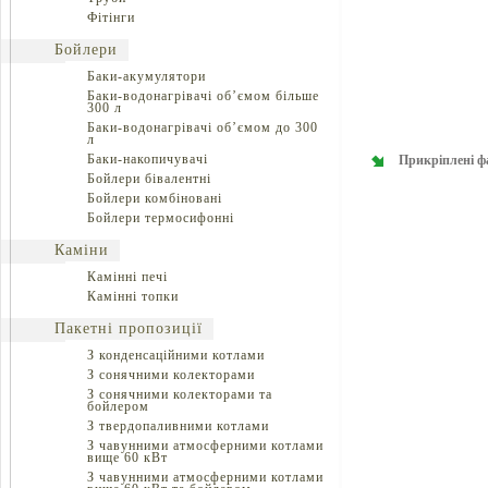
Фітінги
Бойлери
Баки-акумулятори
Баки-водонагрівачі об’ємом більше
300 л
Баки-водонагрівачі об’ємом до 300
л
Баки-накопичувачі
Прикріплені ф
Бойлери бівалентні
Бойлери комбіновані
Бойлери термосифонні
Каміни
Камінні печі
Камінні топки
Пакетні пропозиції
З конденсаційними котлами
З сонячними колекторами
З сонячними колекторами та
бойлером
З твердопаливними котлами
З чавунними атмосферними котлами
вище 60 кВт
З чавунними атмосферними котлами