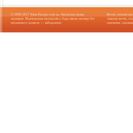
© 2009-2017 Atlas-Energo.com.ua. Авторські права
Котли, теплові нас
захищені. Відтворення матеріалів у будь-якому вигляді без
чавунні котли, ст
письмового дозволу — заборонено.
опалення, опалюва