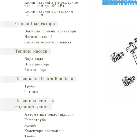
Котли чавунні з атмосферним
ОТОПЛЕНИЯ
пальником до 100 кВт
Котли чавунні з дизельним
пальником
Сонячні колектори
Вакуумні сонячні колектори
Насосні станції
Сонячні колектори пласкі
Теплові насоси
Вода-вода
Повітря-вода
Розсіл-вода
Rehau каналізація Raupiano
Труби
Фітінги
Rehau опалення та
водопостачання
Автоматика теплої підлоги
Гофротруба
Жолоб
Колектори розподільні
Труби