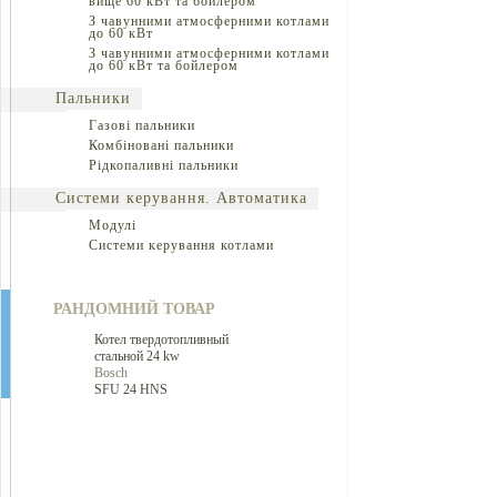
вище 60 кВт та бойлером
З чавунними атмосферними котлами
до 60 кВт
З чавунними атмосферними котлами
до 60 кВт та бойлером
Пальники
Газові пальники
Комбіновані пальники
Рідкопаливні пальники
Системи керування. Автоматика
Модулі
Системи керування котлами
РАНДОМНИЙ ТОВАР
Котел твердотопливный
стальной 24 kw
Bosch
SFU 24 HNS