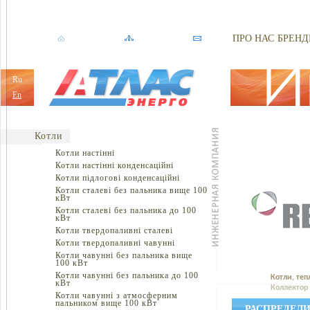
ПРО НАС
БРЕНД
Ru
En
Котли
Котли настінні
Котли настінні конденсаційні
Котли підлогові конденсаційні
Котли сталеві без пальника вище 100
кВт
Котли сталеві без пальника до 100
кВт
Котли твердопаливні сталеві
Котли твердопаливні чавунні
Котли чавунні без пальника вище
100 кВт
Котли чавунні без пальника до 100
Котли, теп
кВт
Коллектор 
Котли чавунні з атмосферним
пальником вище 100 кВт
РАСПРЕДЕЛИ