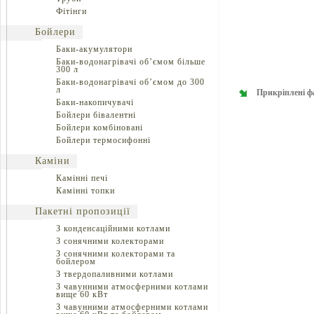
Фітінги
Бойлери
Баки-акумулятори
Баки-водонагрівачі об’ємом більше
300 л
Баки-водонагрівачі об’ємом до 300
л
Прикріплені ф
Баки-накопичувачі
Бойлери бівалентні
Бойлери комбіновані
Бойлери термосифонні
Каміни
Камінні печі
Камінні топки
Пакетні пропозиції
З конденсаційними котлами
З сонячними колекторами
З сонячними колекторами та
бойлером
З твердопаливними котлами
З чавунними атмосферними котлами
вище 60 кВт
З чавунними атмосферними котлами