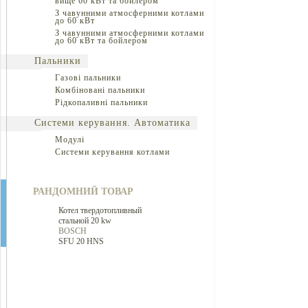
вище 60 кВт та бойлером
З чавунними атмосферними котлами
до 60 кВт
З чавунними атмосферними котлами
до 60 кВт та бойлером
Пальники
Газові пальники
Комбіновані пальники
Рідкопаливні пальники
Системи керування. Автоматика
Модулі
Системи керування котлами
РАНДОМНИЙ ТОВАР
Котел твердотопливный
стальной 20 kw
BOSCH
SFU 20 HNS