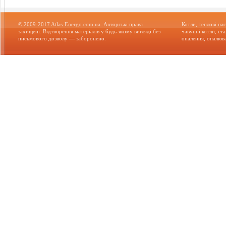
© 2009-2017 Atlas-Energo.com.ua. Авторські права
Котли, теплові нас
захищені. Відтворення матеріалів у будь-якому вигляді без
чавунні котли, ст
письмового дозволу — заборонено.
опалення, опалюва