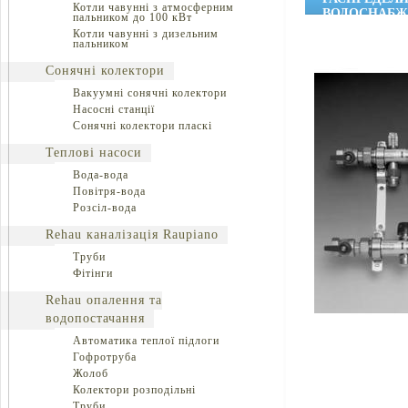
Котли чавунні з атмосферним
ВОДОСНАБЖ
пальником до 100 кВт
Котли чавунні з дизельним
пальником
Сонячні колектори
Вакуумні сонячні колектори
Насосні станції
Сонячні колектори пласкі
Теплові насоси
Вода-вода
Повітря-вода
Розсіл-вода
Rehau каналізація Raupiano
Труби
Фітінги
Rehau опалення та
водопостачання
Автоматика теплої підлоги
Гофротруба
Жолоб
Колектори розподільні
Труби