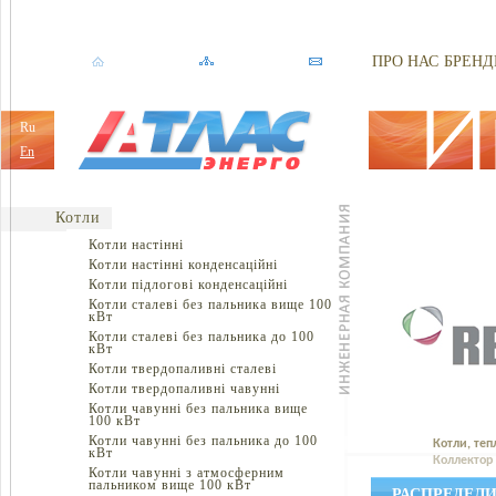
ПРО НАС
БРЕНД
Ru
En
Котли
Котли настінні
Котли настінні конденсаційні
Котли підлогові конденсаційні
Котли сталеві без пальника вище 100
кВт
Котли сталеві без пальника до 100
кВт
Котли твердопаливні сталеві
Котли твердопаливні чавунні
Котли чавунні без пальника вище
100 кВт
Котли чавунні без пальника до 100
Котли, теп
кВт
Коллектор 
Котли чавунні з атмосферним
пальником вище 100 кВт
РАСПРЕДЕЛИ