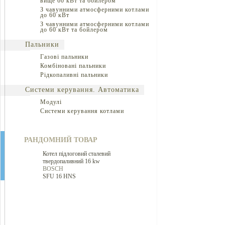
вище 60 кВт та бойлером
З чавунними атмосферними котлами
до 60 кВт
З чавунними атмосферними котлами
до 60 кВт та бойлером
Пальники
Газові пальники
Комбіновані пальники
Рідкопаливні пальники
Системи керування. Автоматика
Модулі
Системи керування котлами
РАНДОМНИЙ ТОВАР
Котел підлоговий сталевий
твердопаливний 16 kw
BOSCH
SFU 16 HNS