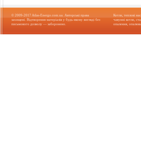
© 2009-2017 Atlas-Energo.com.ua. Авторські права
Котли, теплові нас
захищені. Відтворення матеріалів у будь-якому вигляді без
чавунні котли, ст
письмового дозволу — заборонено.
опалення, опалюва