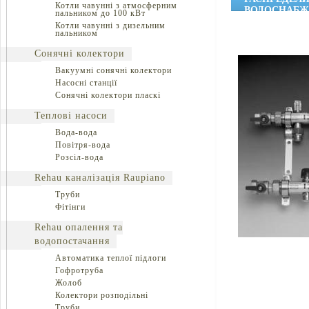
Котли чавунні з атмосферним
ВОДОСНАБЖ
пальником до 100 кВт
Котли чавунні з дизельним
пальником
Сонячні колектори
Вакуумні сонячні колектори
Насосні станції
Сонячні колектори пласкі
Теплові насоси
Вода-вода
Повітря-вода
Розсіл-вода
Rehau каналізація Raupiano
Труби
Фітінги
Rehau опалення та
водопостачання
Автоматика теплої підлоги
Гофротруба
Жолоб
Колектори розподільні
Труби