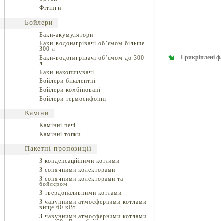
Фітінги
Бойлери
Баки-акумулятори
Баки-водонагрівачі об’ємом більше
300 л
Прикріплені ф
Баки-водонагрівачі об’ємом до 300
л
Баки-накопичувачі
Бойлери бівалентні
Бойлери комбіновані
Бойлери термосифонні
Каміни
Камінні печі
Камінні топки
Пакетні пропозиції
З конденсаційними котлами
З сонячними колекторами
З сонячними колекторами та
бойлером
З твердопаливними котлами
З чавунними атмосферними котлами
вище 60 кВт
З чавунними атмосферними котлами