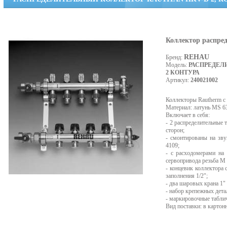
Коллектор распред
REHAU
Бренд:
Модель:
РАСПРЕДЕЛ
2 КОНТУРА
Артикул:
240021002
Коллекторы Rautherm с
Материал: латунь MS 6
Включает в себя:
- 2 распределительные 
сторон;
- смонтированы на зв
4109;
- с расходомерами на
сервопривода резьба М 
- концевик коллектора 
заполнения 1/2";
- два шаровых крана 1"
- набор крепежных дета
- маркировочные табли
Вид поставки: в картон