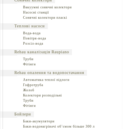
Сонячні колектори
Вакуумні сонячні колектори
Насосні станції
Сонячні колектори пласкі
Теплові насоси
Вода-вода
Повітря-вода
Розсіл-вода
Rehau каналізація Raupiano
Труби
Фітінги
Rehau опалення та водопостачання
Автоматика теплої підлоги
Гофротруба
Жолоб
Колектори розподільні
Труби
Фітінги
Бойлери
Баки-акумулятори
Баки-водонагрівачі об’ємом більше 300 л