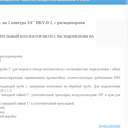
. на 2 контура 3/4" HKV-D 2, с расходомерами
ИТЕЛЬНЫЙ КОЛЛЕКТОР HKVD С РАСХОДОМЕРАМИ НА
 расходомерами
3.
трубы 1" для подачи и отвода теплоносителя с возможностью подключения с обеих
укоизолирующих оцинкованных кронштейнах соответствующих требованиям DIN
 подающей трубе с запорными вентилями на обратной трубе. Для подключения
30 х 1,5;
с накидной гайкой 1", уплотнительная прокладка, воздухоотводчик 3/8" и кран для
 с накидной гайкой 1" и уплотнительной прокладкой;
лей;
чки.
ной коробке.
Задати питання