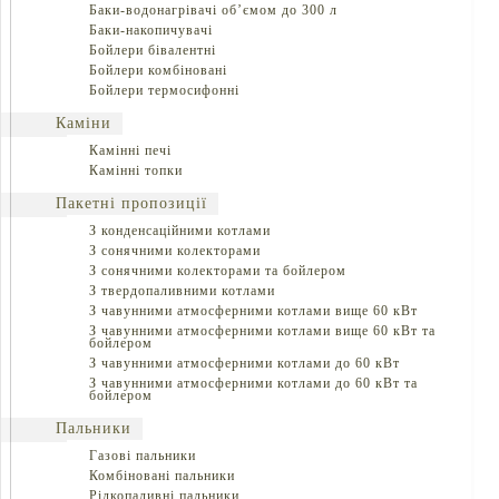
Баки-водонагрівачі об’ємом до 300 л
Баки-накопичувачі
Бойлери бівалентні
Бойлери комбіновані
Бойлери термосифонні
Каміни
Камінні печі
Камінні топки
Пакетні пропозиції
З конденсаційними котлами
З сонячними колекторами
З сонячними колекторами та бойлером
З твердопаливними котлами
З чавунними атмосферними котлами вище 60 кВт
З чавунними атмосферними котлами вище 60 кВт та
бойлером
З чавунними атмосферними котлами до 60 кВт
З чавунними атмосферними котлами до 60 кВт та
бойлером
Пальники
Газові пальники
Комбіновані пальники
Рідкопаливні пальники