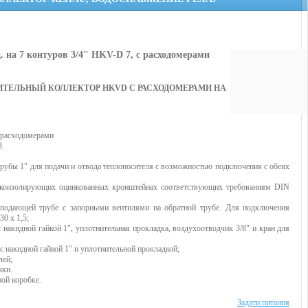
. на 7 контуров 3/4" HKV-D 7, с расходомерами
ИТЕЛЬНЫЙ КОЛЛЕКТОР HKVD С РАСХОДОМЕРАМИ НА
 расходомерами
3.
трубы 1" для подачи и отвода теплоносителя с возможностью подключения с обеих
укоизолирующих оцинкованных кронштейнах соответствующих требованиям DIN
 подающей трубе с запорными вентилями на обратной трубе. Для подключения
30 х 1,5;
с накидной гайкой 1", уплотнительная прокладка, воздухоотводчик 3/8" и кран для
 с накидной гайкой 1" и уплотнительной прокладкой;
лей;
чки.
ной коробке.
Задати питання