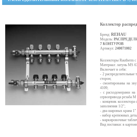
Коллектор распред
REHAU
Бренд:
Модель:
РАСПРЕДЕЛ
7 КОНТУРОВ
Артикул:
240071002
Коллекторы Rautherm с
Материал: латунь MS 6
Включает в себя:
- 2 распределительные 
сторон;
- смонтированы на зв
4109;
- с расходомерами на
сервопривода резьба М 
- концевик коллектора 
заполнения 1/2";
- два шаровых крана 1"
- набор крепежных дета
- маркировочные табли
Вид поставки: в картон