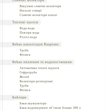
Сонячні колектори
Вакуумні сонячні колектори
Насосні станції
Сонячні колектори пласкі
Теплові насоси
Вода-вода
Повітря-вода
Розсіл-вода
Rehau каналізація Raupiano
Труби
Фітінги
Rehau опалення та водопостачання
Автоматика теплої підлоги
Гофротруба
Жолоб
Колектори розподільні
Труби
Фітінги
Бойлери
Баки-акумулятори
Баки-водонагрівачі об’ємом більше 300 л