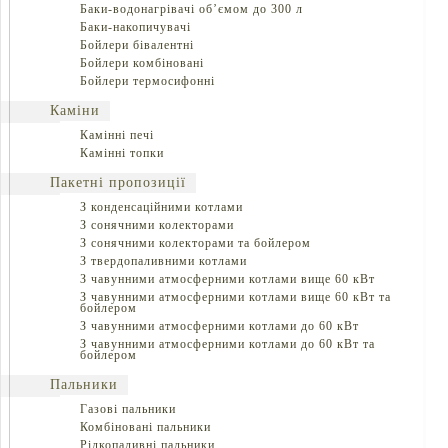
Баки-водонагрівачі об’ємом до 300 л
Баки-накопичувачі
Бойлери бівалентні
Бойлери комбіновані
Бойлери термосифонні
Каміни
Камінні печі
Камінні топки
Пакетні пропозиції
З конденсаційними котлами
З сонячними колекторами
З сонячними колекторами та бойлером
З твердопаливними котлами
З чавунними атмосферними котлами вище 60 кВт
З чавунними атмосферними котлами вище 60 кВт та
бойлером
З чавунними атмосферними котлами до 60 кВт
З чавунними атмосферними котлами до 60 кВт та
бойлером
Пальники
Газові пальники
Комбіновані пальники
Рідкопаливні пальники