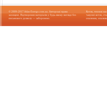
© 2009-2017 Atlas-Energo.com.ua. Авторські права
Котли, теплові нас
захищені. Відтворення матеріалів у будь-якому вигляді без
чавунні котли, ст
письмового дозволу — заборонено.
опалення, опалюва