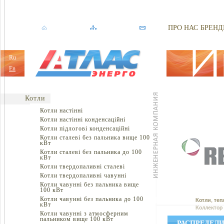
ПРО НАС
БРЕНД
Ru
En
Котли
Котли настінні
Котли настінні конденсаційні
Котли підлогові конденсаційні
Котли сталеві без пальника вище 100
кВт
Котли сталеві без пальника до 100
кВт
Котли твердопаливні сталеві
Котли твердопаливні чавунні
Котли чавунні без пальника вище
100 кВт
Котли чавунні без пальника до 100
Котли, теп
кВт
Коллектор 
Котли чавунні з атмосферним
пальником вище 100 кВт
РАСПРЕДЕЛИ