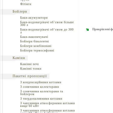
Фітінги
Бойлери
Баки-акумулятори
Баки-водонагрівачі об’ємом більше
300 л
Прикріплені ф
Баки-водонагрівачі об’ємом до 300
л
Баки-накопичувачі
Бойлери бівалентні
Бойлери комбіновані
Бойлери термосифонні
Каміни
Камінні печі
Камінні топки
Пакетні пропозиції
З конденсаційними котлами
З сонячними колекторами
З сонячними колекторами та
бойлером
З твердопаливними котлами
З чавунними атмосферними котлами
вище 60 кВт
З чавунними атмосферними котлами