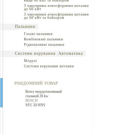
вище 60 кВт та бойлером
З чавунними атмосферними котлами
до 60 кВт
З чавунними атмосферними котлами
до 60 кВт та бойлером
Пальники
Газові пальники
Комбіновані пальники
Рідкопаливні пальники
Системи керування. Автоматика
Модулі
Системи керування котлами
РАНДОМНИЙ ТОВАР
Котел твердотопливный
стальной 20 kw
BOSCH
SFU 20 HNS