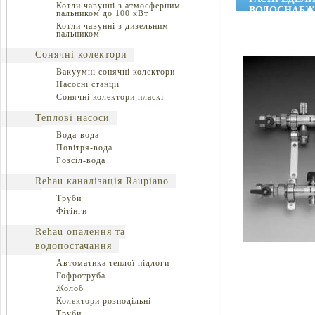
Котли чавунні з атмосферним
ВОДОСНАБЖ
пальником до 100 кВт
Котли чавунні з дизельним
пальником
Сонячні колектори
Вакуумні сонячні колектори
Насосні станції
Сонячні колектори пласкі
Теплові насоси
Вода-вода
Повітря-вода
Розсіл-вода
Rehau каналізація Raupiano
Труби
Фітінги
Rehau опалення та
водопостачання
Автоматика теплої підлоги
Гофротруба
Жолоб
Колектори розподільні
Труби