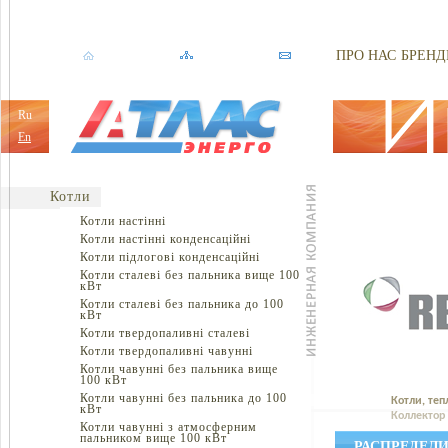
ПРО НАС
БРЕНД
Ru
En
Котли
Котли настінні
Котли настінні конденсаційні
Котли підлогові конденсаційні
Котли сталеві без пальника вище 100
кВт
Котли сталеві без пальника до 100
кВт
Котли твердопаливні сталеві
Котли твердопаливні чавунні
Котли чавунні без пальника вище
100 кВт
Котли чавунні без пальника до 100
Котли, теп
кВт
Коллектор 
Котли чавунні з атмосферним
пальником вище 100 кВт
РАСПРЕДЕЛИ