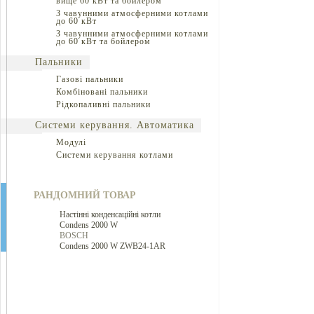
вище 60 кВт та бойлером
З чавунними атмосферними котлами
до 60 кВт
З чавунними атмосферними котлами
до 60 кВт та бойлером
Пальники
Газові пальники
Комбіновані пальники
Рідкопаливні пальники
Системи керування. Автоматика
Модулі
Системи керування котлами
РАНДОМНИЙ ТОВАР
Настінні конденсаційні котли
Condens 2000 W
BOSCH
Condens 2000 W ZWB24-1AR