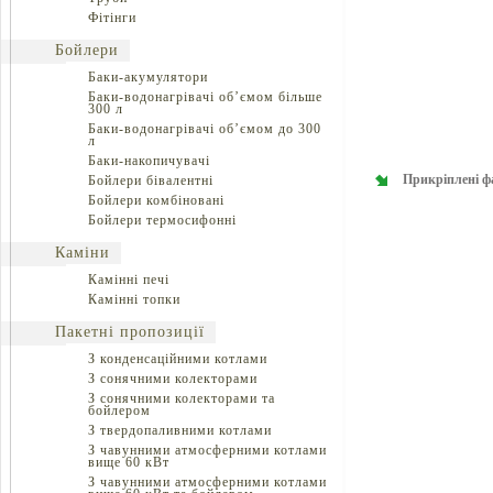
Фітінги
Бойлери
Баки-акумулятори
Баки-водонагрівачі об’ємом більше
300 л
Баки-водонагрівачі об’ємом до 300
л
Баки-накопичувачі
Прикріплені ф
Бойлери бівалентні
Бойлери комбіновані
Бойлери термосифонні
Каміни
Камінні печі
Камінні топки
Пакетні пропозиції
З конденсаційними котлами
З сонячними колекторами
З сонячними колекторами та
бойлером
З твердопаливними котлами
З чавунними атмосферними котлами
вище 60 кВт
З чавунними атмосферними котлами