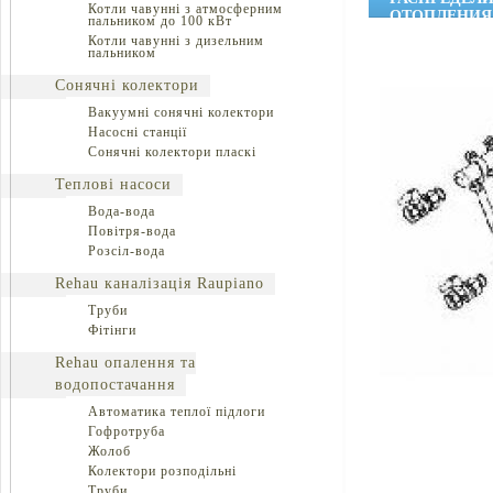
Котли чавунні з атмосферним
ОТОПЛЕНИЯ
пальником до 100 кВт
Котли чавунні з дизельним
пальником
Сонячні колектори
Вакуумні сонячні колектори
Насосні станції
Сонячні колектори пласкі
Теплові насоси
Вода-вода
Повітря-вода
Розсіл-вода
Rehau каналізація Raupiano
Труби
Фітінги
Rehau опалення та
водопостачання
Автоматика теплої підлоги
Гофротруба
Жолоб
Колектори розподільні
Труби