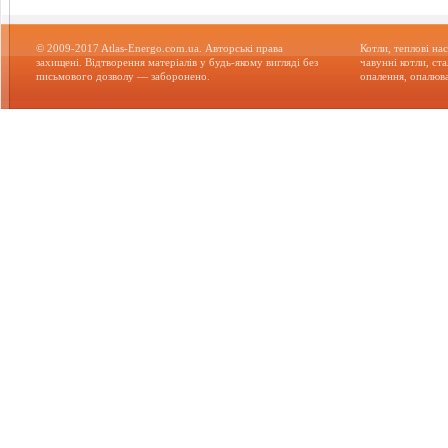
© 2009-2017 Atlas-Energo.com.ua. Авторські права
Котли, теплові нас
захищені. Відтворення матеріалів у будь-якому вигляді без
чавунні котли, ст
письмового дозволу — заборонено.
опалення, опалюва