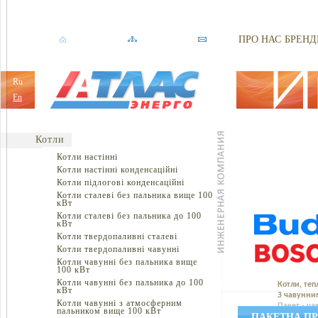
ПРО НАС
БРЕНД
Ru
En
Котли
Котли настінні
Котли настінні конденсаційні
Котли підлогові конденсаційні
Котли сталеві без пальника вище 100
кВт
Котли сталеві без пальника до 100
кВт
Котли твердопаливні сталеві
Котли твердопаливні чавунні
Котли чавунні без пальника вище
100 кВт
Котли чавунні без пальника до 100
Котли, теп
кВт
З чавунни
Котли чавунні з атмосферним
Пакет - ч
пальником вище 100 кВт
ПАКЕТНА ПРО