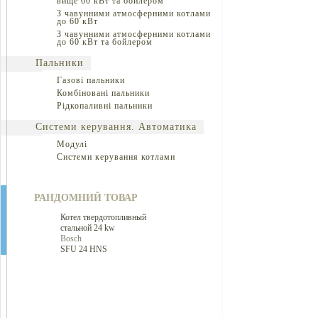
вище 60 кВт та бойлером
З чавунними атмосферними котлами
до 60 кВт
З чавунними атмосферними котлами
до 60 кВт та бойлером
Пальники
Газові пальники
Комбіновані пальники
Рідкопаливні пальники
Системи керування. Автоматика
Модулі
Системи керування котлами
РАНДОМНИЙ ТОВАР
Котел твердотопливный
стальной 24 kw
Bosch
SFU 24 HNS