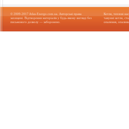
© 2009-2017 Atlas-Energo.com.ua. Авторські права
Котли, теплові нас
захищені. Відтворення матеріалів у будь-якому вигляді без
чавунні котли, ст
письмового дозволу — заборонено.
опалення, опалюва