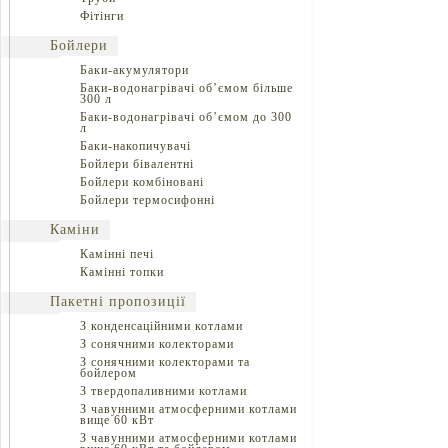
Фітінги
Бойлери
Баки-акумулятори
Баки-водонагрівачі об’ємом більше
300 л
Баки-водонагрівачі об’ємом до 300
л
Баки-накопичувачі
Бойлери бівалентні
Бойлери комбіновані
Бойлери термосифонні
Каміни
Камінні печі
Камінні топки
Пакетні пропозиції
З конденсаційними котлами
З сонячними колекторами
З сонячними колекторами та
бойлером
З твердопаливними котлами
З чавунними атмосферними котлами
вище 60 кВт
З чавунними атмосферними котлами