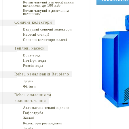
Котли чавунні з атмосферним
пальником до 100 кВт
Котли чавунні з дизельним
пальником
Сонячні колектори
Вакуумні сонячні колектори
Насосні станції
Сонячні колектори пласкі
Теплові насоси
Вода-вода
Повітря-вода
Розсіл-вода
Rehau каналізація Raupiano
Труби
Фітінги
Rehau опалення та
водопостачання
Автоматика теплої підлоги
Гофротруба
Жолоб
Колектори розподільні
Труби