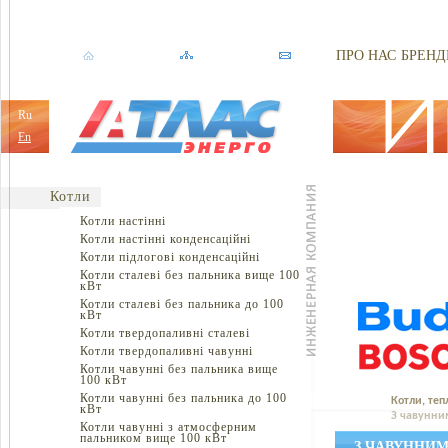
ПРО НАС
БРЕНД
Ru
En
Котли
Котли настінні
Котли настінні конденсаційні
Котли підлогові конденсаційні
Котли сталеві без пальника вище 100
кВт
Котли сталеві без пальника до 100
кВт
Котли твердопаливні сталеві
Котли твердопаливні чавунні
Котли чавунні без пальника вище
100 кВт
Котли чавунні без пальника до 100
Котли, теп
кВт
З чавунни
Котли чавунні з атмосферним
пальником вище 100 кВт
З ЧАВУННИМ