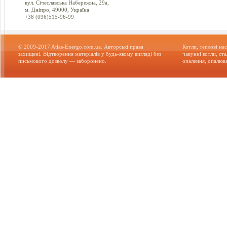
вул. Січеславська Набережна, 29а,
м. Дніпро, 49000, Україна
+38 (096)515-96-99
© 2009-2017 Atlas-Energo.com.ua. Авторські права
Котли, теплові нас
захищені. Відтворення матеріалів у будь-якому вигляді без
чавунні котли, ст
письмового дозволу — заборонено.
опалення, опалюва