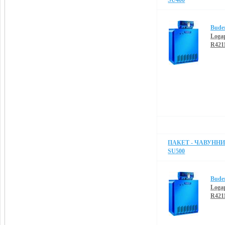
SU400
Bude
Loga
R421
ПАКЕТ - ЧАВУННИЙ
SU500
Bude
Loga
R421