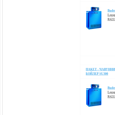
Bude
Loga
R421
ПАКЕТ - ЧАВУННИЙ
БОЙЛЕР SU300
Bude
Loga
R421