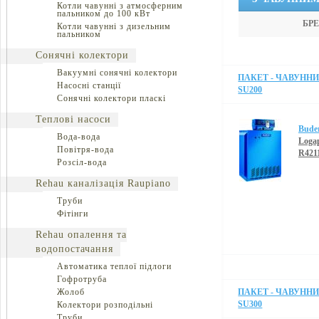
Котли чавунні з атмосферним
пальником до 100 кВт
БРЕ
Котли чавунні з дизельним
пальником
Сонячні колектори
Вакуумні сонячні колектори
ПАКЕТ - ЧАВУННИЙ
Насосні станції
SU200
Сонячні колектори пласкі
Теплові насоси
Bude
Вода-вода
Loga
Повітря-вода
R421
Розсіл-вода
Rehau каналізація Raupiano
Труби
Фітінги
Rehau опалення та
водопостачання
Автоматика теплої підлоги
Гофротруба
Жолоб
ПАКЕТ - ЧАВУННИЙ
SU300
Колектори розподільні
Труби