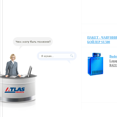
ПАКЕТ - ЧАВУННИЙ
БОЙЛЕР SU500
Bude
Loga
R421