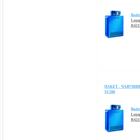
Bude
Loga
R421
ПАКЕТ - ЧАВУННИЙ
SU200
Bude
Loga
R421