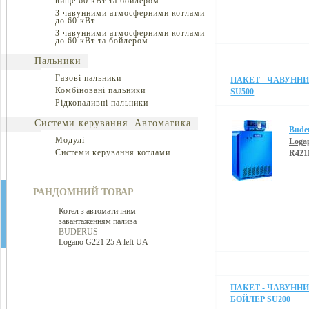
вище 60 кВт та бойлером
З чавунними атмосферними котлами
до 60 кВт
З чавунними атмосферними котлами
до 60 кВт та бойлером
Пальники
Газові пальники
ПАКЕТ - ЧАВУННИЙ
Комбіновані пальники
SU500
Рідкопаливні пальники
Системи керування. Автоматика
Bude
Модулі
Loga
Системи керування котлами
R421
РАНДОМНИЙ ТОВАР
Котел з автоматичним
завантаженням палива
BUDERUS
Logano G221 25 A left UA
ПАКЕТ - ЧАВУННИЙ
БОЙЛЕР SU200