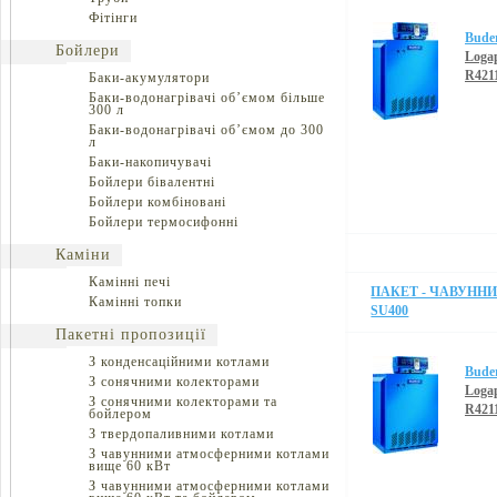
Фітінги
Bude
Бойлери
Loga
R421
Баки-акумулятори
Баки-водонагрівачі об’ємом більше
300 л
Баки-водонагрівачі об’ємом до 300
л
Баки-накопичувачі
Бойлери бівалентні
Бойлери комбіновані
Бойлери термосифонні
Каміни
Камінні печі
ПАКЕТ - ЧАВУННИЙ
Камінні топки
SU400
Пакетні пропозиції
З конденсаційними котлами
Bude
З сонячними колекторами
Loga
З сонячними колекторами та
R421
бойлером
З твердопаливними котлами
З чавунними атмосферними котлами
вище 60 кВт
З чавунними атмосферними котлами