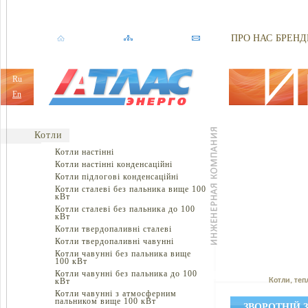
ПРО НАС
БРЕНД
Ru
En
Котли
Котли настінні
Котли настінні конденсаційні
Котли підлогові конденсаційні
Котли сталеві без пальника вище 100
кВт
Котли сталеві без пальника до 100
кВт
Котли твердопаливні сталеві
Котли твердопаливні чавунні
Котли чавунні без пальника вище
100 кВт
Котли чавунні без пальника до 100
кВт
Котли, теп
Котли чавунні з атмосферним
пальником вище 100 кВт
ЗВОРОТНІЙ 