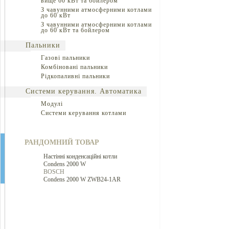
вище 60 кВт та бойлером
З чавунними атмосферними котлами
до 60 кВт
З чавунними атмосферними котлами
до 60 кВт та бойлером
Пальники
Газові пальники
Комбіновані пальники
Рідкопаливні пальники
Системи керування. Автоматика
Модулі
Системи керування котлами
РАНДОМНИЙ ТОВАР
Настінні конденсаційні котли
Condens 2000 W
BOSCH
Condens 2000 W ZWB24-1AR