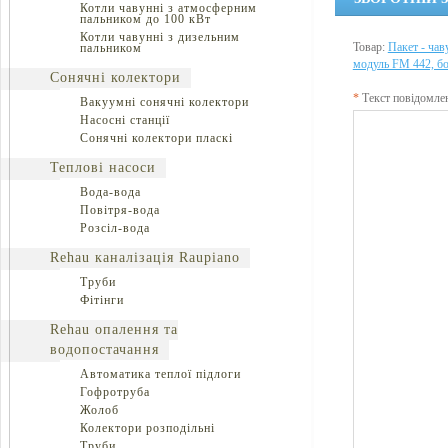
Котли чавунні з атмосферним
пальником до 100 кВт
Котли чавунні з дизельним
Товар:
Пакет - чав
пальником
модуль FM 442, б
Сонячні колектори
*
Текст повідомле
Вакуумні сонячні колектори
Насосні станції
Сонячні колектори пласкі
Теплові насоси
Вода-вода
Повітря-вода
Розсіл-вода
Rehau каналізація Raupiano
Труби
Фітінги
Rehau опалення та
водопостачання
Автоматика теплої підлоги
Гофротруба
Жолоб
Колектори розподільні
Труби