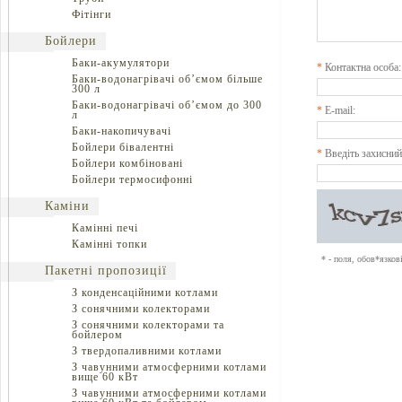
Фітінги
Бойлери
Баки-акумулятори
*
Контактна особа:
Баки-водонагрівачі об’ємом більше
300 л
Баки-водонагрівачі об’ємом до 300
*
E-mail:
л
Баки-накопичувачі
Бойлери бівалентні
*
Введіть захисний
Бойлери комбіновані
Бойлери термосифонні
Каміни
Камінні печі
Камінні топки
* - поля, обов*язков
Пакетні пропозиції
З конденсаційними котлами
З сонячними колекторами
З сонячними колекторами та
бойлером
З твердопаливними котлами
З чавунними атмосферними котлами
вище 60 кВт
З чавунними атмосферними котлами