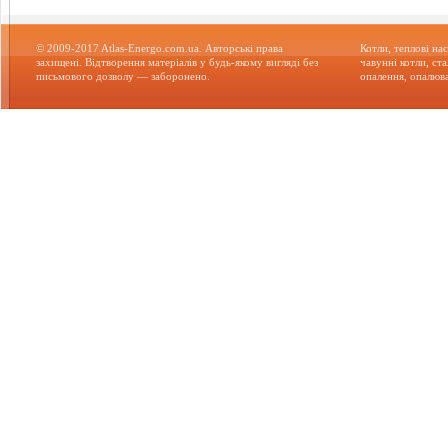
© 2009-2017 Atlas-Energo.com.ua. Авторські права
Котли, теплові нас
захищені. Відтворення матеріалів у будь-якому вигляді без
чавунні котли, ст
письмового дозволу — заборонено.
опалення, опалюва