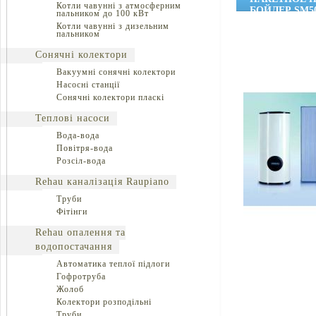
Котли чавунні з атмосферним
БОЙЛЕР SM5
пальником до 100 кВт
Котли чавунні з дизельним
пальником
Сонячні колектори
Вакуумні сонячні колектори
Насосні станції
Сонячні колектори пласкі
Теплові насоси
Вода-вода
Повітря-вода
Розсіл-вода
Rehau каналізація Raupiano
Труби
Фітінги
Rehau опалення та
водопостачання
Автоматика теплої підлоги
Гофротруба
Жолоб
Колектори розподільні
Труби