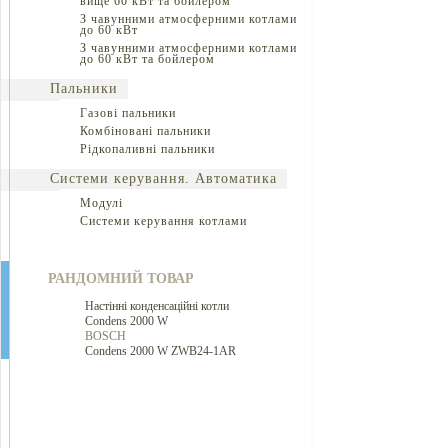
вище 60 кВт та бойлером
З чавунними атмосферними котлами
до 60 кВт
З чавунними атмосферними котлами
до 60 кВт та бойлером
Пальники
Газові пальники
Комбіновані пальники
Рідкопаливні пальники
Системи керування. Автоматика
Модулі
Системи керування котлами
РАНДОМНИЙ ТОВАР
Настінні конденсаційні котли
Condens 2000 W
BOSCH
Condens 2000 W ZWB24-1AR