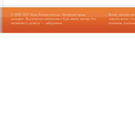
© 2009-2017 Atlas-Energo.com.ua. Авторські права
Котли, теплові нас
захищені. Відтворення матеріалів у будь-якому вигляді без
чавунні котли, ст
письмового дозволу — заборонено.
опалення, опалюва