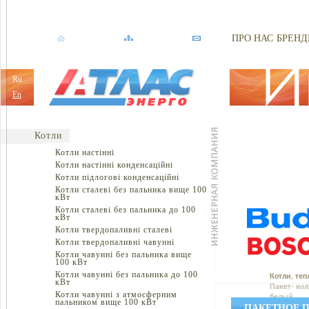
ПРО НАС
БРЕНД
Ru
En
Котли
Котли настінні
Котли настінні конденсаційні
Котли підлогові конденсаційні
Котли сталеві без пальника вище 100
кВт
Котли сталеві без пальника до 100
кВт
Котли твердопаливні сталеві
Котли твердопаливні чавунні
Котли чавунні без пальника вище
100 кВт
Котли чавунні без пальника до 100
Котли, теп
кВт
Пакет- кол
Котли чавунні з атмосферним
белый
пальником вище 100 кВт
ПАКЕТНОЕ П