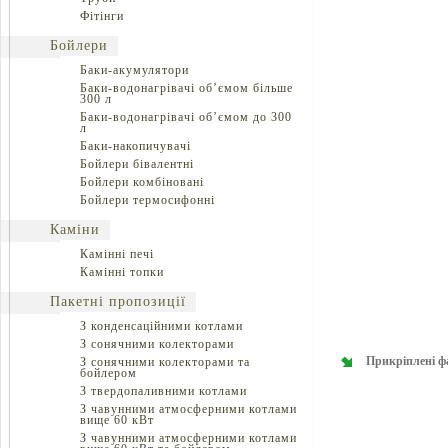
Фітінги
Бойлери
Баки-акумулятори
Баки-водонагрівачі об’ємом більше
300 л
Баки-водонагрівачі об’ємом до 300
л
Баки-накопичувачі
Бойлери бівалентні
Бойлери комбіновані
Бойлери термосифонні
Каміни
Камінні печі
Камінні топки
Пакетні пропозиції
З конденсаційними котлами
З сонячними колекторами
Прикріплені ф
З сонячними колекторами та
бойлером
З твердопаливними котлами
З чавунними атмосферними котлами
вище 60 кВт
З чавунними атмосферними котлами