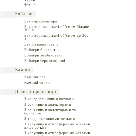
Фітінги
Бойлери
Баки-акумулятори
Баки-водонагрівачі об’ємом більше
300 л
Баки-водонагрівачі об’ємом до 300
л
Баки-накопичувачі
Бойлери бівалентні
Бойлери комбіновані
Бойлери термосифонні
Каміни
Камінні печі
Камінні топки
Пакетні пропозиції
З конденсаційними котлами
З сонячними колекторами
З сонячними колекторами та
бойлером
З твердопаливними котлами
З чавунними атмосферними котлами
вище 60 кВт
З чавунними атмосферними котлами