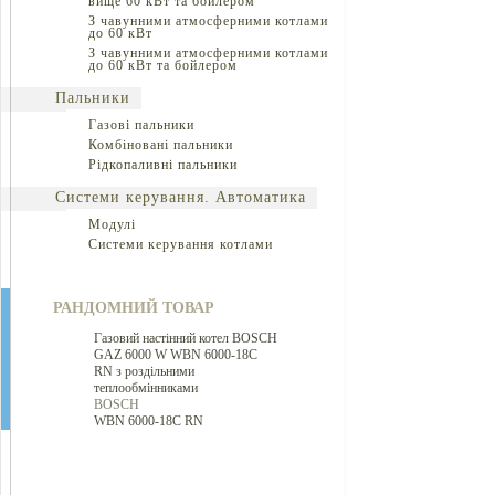
вище 60 кВт та бойлером
З чавунними атмосферними котлами
до 60 кВт
З чавунними атмосферними котлами
до 60 кВт та бойлером
Пальники
Газові пальники
Комбіновані пальники
Рідкопаливні пальники
Системи керування. Автоматика
Модулі
Системи керування котлами
РАНДОМНИЙ ТОВАР
Газовий настінний котел BOSCH
GAZ 6000 W WBN 6000-18C
RN з роздільними
теплообмінниками
BOSCH
WBN 6000-18C RN