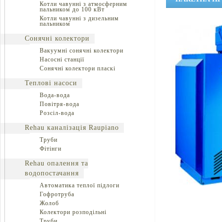
Котли чавунні з атмосферним
пальником до 100 кВт
Котли чавунні з дизельним
пальником
Сонячні колектори
Вакуумні сонячні колектори
Насосні станції
Сонячні колектори пласкі
Теплові насоси
Вода-вода
Повітря-вода
Розсіл-вода
Rehau каналізація Raupiano
Труби
Фітінги
Rehau опалення та
водопостачання
Автоматика теплої підлоги
Гофротруба
Жолоб
Колектори розподільні
Труби