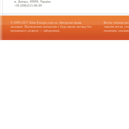
м. Дніпро, 49000, Україна
+38 (096)515-96-99
© 2009-2017 Atlas-Energo.com.ua. Авторські права
Котли, теплові нас
захищені. Відтворення матеріалів у будь-якому вигляді без
чавунні котли, ст
письмового дозволу — заборонено.
опалення, опалюва