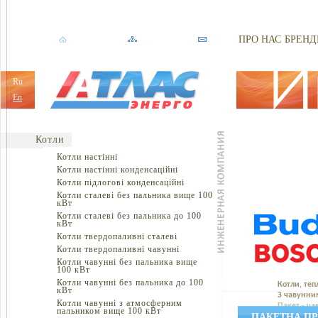
ПРО НАС
БРЕНД
Ru
En
Котли
Котли настінні
Котли настінні конденсаційні
Котли підлогові конденсаційні
Котли сталеві без пальника вище 100
кВт
Котли сталеві без пальника до 100
кВт
Котли твердопаливні сталеві
Котли твердопаливні чавунні
Котли чавунні без пальника вище
100 кВт
Котли чавунні без пальника до 100
Котли, теп
кВт
З чавунни
Котли чавунні з атмосферним
Пакет - ч
пальником вище 100 кВт
ПАКЕТНА ПРО