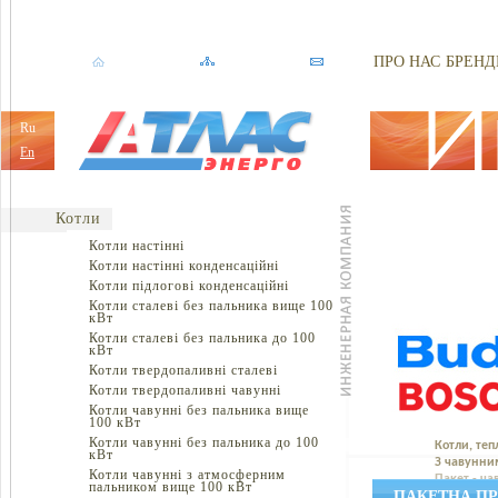
ПРО НАС
БРЕНД
Ru
En
Котли
Котли настінні
Котли настінні конденсаційні
Котли підлогові конденсаційні
Котли сталеві без пальника вище 100
кВт
Котли сталеві без пальника до 100
кВт
Котли твердопаливні сталеві
Котли твердопаливні чавунні
Котли чавунні без пальника вище
100 кВт
Котли чавунні без пальника до 100
Котли, теп
кВт
З чавунни
Котли чавунні з атмосферним
Пакет - ч
пальником вище 100 кВт
ПАКЕТНА ПРО