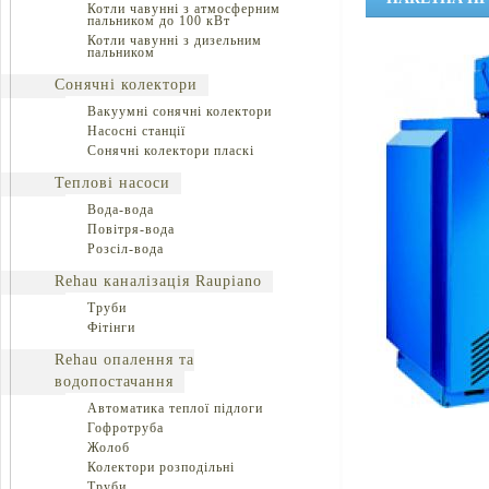
Котли чавунні з атмосферним
пальником до 100 кВт
Котли чавунні з дизельним
пальником
Сонячні колектори
Вакуумні сонячні колектори
Насосні станції
Сонячні колектори пласкі
Теплові насоси
Вода-вода
Повітря-вода
Розсіл-вода
Rehau каналізація Raupiano
Труби
Фітінги
Rehau опалення та
водопостачання
Автоматика теплої підлоги
Гофротруба
Жолоб
Колектори розподільні
Труби