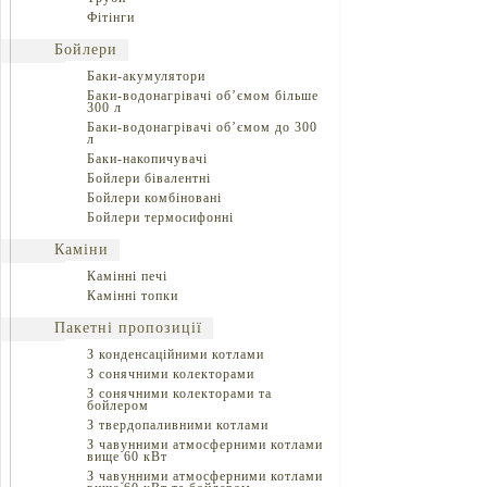
Фітінги
Бойлери
Баки-акумулятори
Баки-водонагрівачі об’ємом більше
300 л
Баки-водонагрівачі об’ємом до 300
л
Баки-накопичувачі
Бойлери бівалентні
Бойлери комбіновані
Бойлери термосифонні
Каміни
Камінні печі
Камінні топки
Пакетні пропозиції
З конденсаційними котлами
З сонячними колекторами
З сонячними колекторами та
бойлером
З твердопаливними котлами
З чавунними атмосферними котлами
вище 60 кВт
З чавунними атмосферними котлами