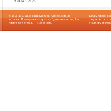
+38 (096)515-96-99
© 2009-2017 Atlas-Energo.com.ua. Авторські права
Котли, теплові нас
захищені. Відтворення матеріалів у будь-якому вигляді без
чавунні котли, ст
письмового дозволу — заборонено.
опалення, опалюва