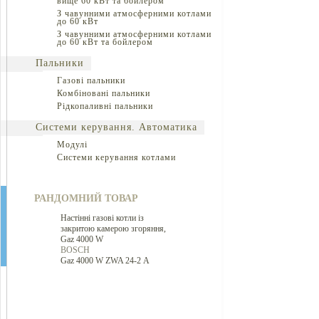
вище 60 кВт та бойлером
З чавунними атмосферними котлами
до 60 кВт
З чавунними атмосферними котлами
до 60 кВт та бойлером
Пальники
Газові пальники
Комбіновані пальники
Рідкопаливні пальники
Системи керування. Автоматика
Модулі
Системи керування котлами
РАНДОМНИЙ ТОВАР
Настінні газові котли із
закритою камерою згоряння,
Gaz 4000 W
BOSCH
Gaz 4000 W ZWA 24-2 А