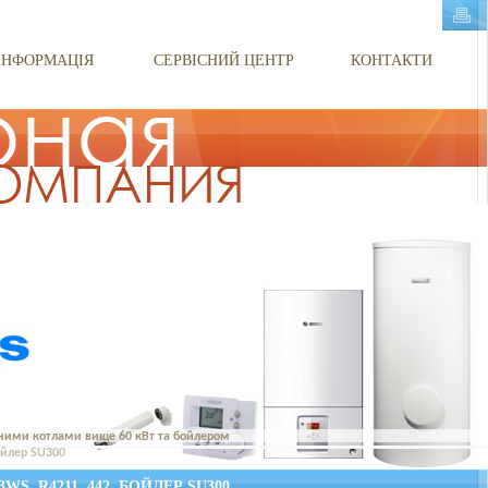
ІНФОРМАЦІЯ
СЕРВІСНИЙ ЦЕНТР
КОНТАКТИ
ними котлами вище 60 кВт та бойлером
ойлер SU300
, R4211, 442, БОЙЛЕР SU300