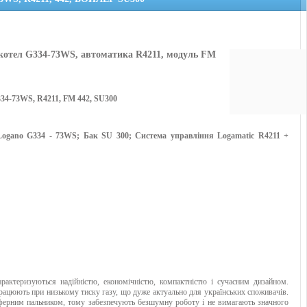
 котел G334-73WS, автоматика R4211, модуль FM
4-73WS, R4211, FM 442, SU300
Logano G334 - 73WS; Бак SU 300; Система управління Logamatic R4211 +
актеризуються надійністю, економічністю, компактністю і сучасним дизайном.
ацюють при низькому тиску газу, що дуже актуально для українських споживачів.
ферним пальником, тому забезпечують безшумну роботу і не вимагають значного