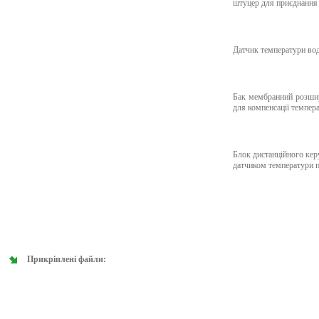
штуцер для приєднання
Датчик температури во
Бак мембранний розшир
для компенсації темпер
Блок дистанційного ке
датчиком температури п
Прикріплені файли: