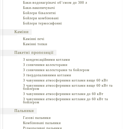
Баки-водонагрівачі об’ємом до 300 л
Баки-накопичувачі
Бойлери бівалентні
Бойлери комбіновані
Бойлери термосифонні
Каміни
Камінні печі
Камінні топки
Пакетні пропозиції
З конденсаційними котлами
З сонячними колекторами
З сонячними колекторами та бойлером
З твердопаливними котлами
З чавунними атмосферними котлами вище 60 кВт
З чавунними атмосферними котлами вище 60 кВт та
бойлером
З чавунними атмосферними котлами до 60 кВт
З чавунними атмосферними котлами до 60 кВт та
бойлером
Пальники
Газові пальники
Комбіновані пальники
Рідкопаливні пальники