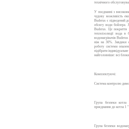
технічного обслуговува
У поєднанні з високо
чудову можливість ек
Buderus є підведений д
обсягу води бойлера. 
Buderus. Це покриття з
теплоізоляції вода в 
водонагрівачів Buderus
ніж на 30%. Завдяки 
роботу системи опален
підібрати індивідуальн
найголовніше: всі блок
Комплектуючі:
Система контролю димо
Група безпеки котла 
приєднання до котла 1 "
Група безпеки водонаг