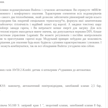
ння.
якісними водонагрівачами Buderus і сучасною автоматикою Ви отримуєте ⧏BR/⧐
ономного і комфортного опалення. Характерним елементом всіх водонагрівачів
о самого дна теплообмінник, який дозволяє забезпечити рівномірний нагрів всього
Зсередини бак покритий спеціальною термоглазур*ю, формула якої запатентована
абезпечує гігієнічність і надійний захист від корозії. А завдяки товстому шару
бойлері завжди гаряча, і Ви витрачаєте менше енергії для нагріву. Для всіх
 теплові втрати знаходяться нижче значень, що допускаються нормами DIN, більше
системам управління Logamatic Ви можете регулювати і постійно контролювати
ня та приготування гарячої води. Модульний принцип побудови дає можливість
е рішення для опалення будь-яких будівель з різними характеристиками і умовами. І
и можуть комбінуватися, так як все обладнання Buderus узгоджено між собою.
вих газів AW50.2-Kombi: датчик зі штекерним з*єднанням до автоматики.
KSS: манометр, автоматичний повітровідвідник, запобіжний клапан 2,5 бар,
.
рівача SG160 S: запірний кран 1 ", зворотний клапан, запобіжний клапан 8 бар,