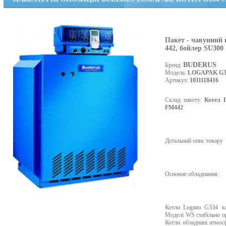
Пакет - чавунний
442, бойлер SU300
BUDERUS
Бренд:
Модель:
LOGAPAK G33
Артикул:
1011118416
Склад пакету:
Котел 
FM442
Детальний опис товару
Основне обладнання:
Котли Logano G334 хар
Моделі WS стабільно пр
Котли обладнані атмос