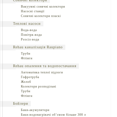
Сонячні колектори
Вакуумні сонячні колектори
Насосні станції
Сонячні колектори пласкі
Теплові насоси
Вода-вода
Повітря-вода
Розсіл-вода
Rehau каналізація Raupiano
Труби
Фітінги
Rehau опалення та водопостачання
Автоматика теплої підлоги
Гофротруба
Жолоб
Колектори розподільні
Труби
Фітінги
Бойлери
Баки-акумулятори
Баки-водонагрівачі об’ємом більше 300 л