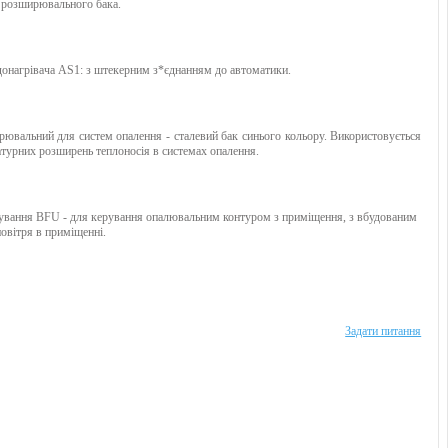
 розширювального бака.
донагрівача AS1: з штекерним з*єднанням до автоматики.
ювальний для систем опалення - сталевий бак синього кольору. Використовується
атурних розширень теплоносія в системах опалення.
рування BFU - для керування опалювальним контуром з приміщення, з вбудованим
овітря в приміщенні.
Задати питання