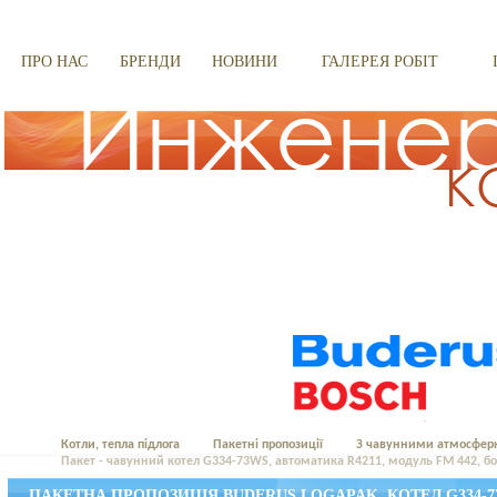
ПРО НАС
БРЕНДИ
НОВИНИ
ГАЛЕРЕЯ РОБІТ
Котли, тепла підлога
Пакетні пропозиції
З чавунними атмосфер
Пакет - чавунний котел G334-73WS, автоматика R4211, модуль FM 442, б
ПАКЕТНА ПРОПОЗИЦІЯ BUDERUS LOGAPAK, КОТЕЛ G334-73WS