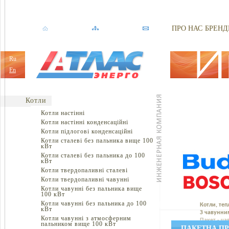
ПРО НАС
БРЕНД
Ru
En
Котли
Котли настінні
Котли настінні конденсаційні
Котли підлогові конденсаційні
Котли сталеві без пальника вище 100
кВт
Котли сталеві без пальника до 100
кВт
Котли твердопаливні сталеві
Котли твердопаливні чавунні
Котли чавунні без пальника вище
100 кВт
Котли чавунні без пальника до 100
Котли, теп
кВт
З чавунни
Котли чавунні з атмосферним
Пакет - ч
пальником вище 100 кВт
ПАКЕТНА ПРО