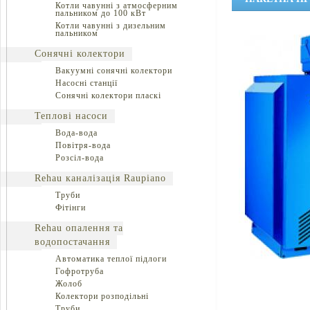
Котли чавунні з атмосферним
пальником до 100 кВт
Котли чавунні з дизельним
пальником
Сонячні колектори
Вакуумні сонячні колектори
Насосні станції
Сонячні колектори пласкі
Теплові насоси
Вода-вода
Повітря-вода
Розсіл-вода
Rehau каналізація Raupiano
Труби
Фітінги
Rehau опалення та
водопостачання
Автоматика теплої підлоги
Гофротруба
Жолоб
Колектори розподільні
Труби