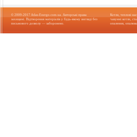
© 2009-2017 Atlas-Energo.com.ua. Авторські права
Котли, теплові нас
захищені. Відтворення матеріалів у будь-якому вигляді без
чавунні котли, ст
письмового дозволу — заборонено.
опалення, опалюва