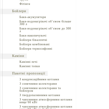
Фітінги
Бойлери
Баки-акумулятори
Баки-водонагрівачі об’ємом більше
300 л
Баки-водонагрівачі об’ємом до 300
л
Баки-накопичувачі
Бойлери бівалентні
Бойлери комбіновані
Бойлери термосифонні
Каміни
Камінні печі
Камінні топки
Пакетні пропозиції
З конденсаційними котлами
З сонячними колекторами
З сонячними колекторами та
бойлером
З твердопаливними котлами
З чавунними атмосферними котлами
вище 60 кВт
З чавунними атмосферними котлами