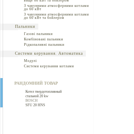
вище 60 кВт та бойлером
З чавунними атмосферними котлами
до 60 кВт
З чавунними атмосферними котлами
до 60 кВт та бойлером
Пальники
Газові пальники
Комбіновані пальники
Рідкопаливні пальники
Системи керування. Автоматика
Модулі
Системи керування котлами
РАНДОМНИЙ ТОВАР
Котел твердотопливный
стальной 20 kw
BOSCH
SFU 20 HNS