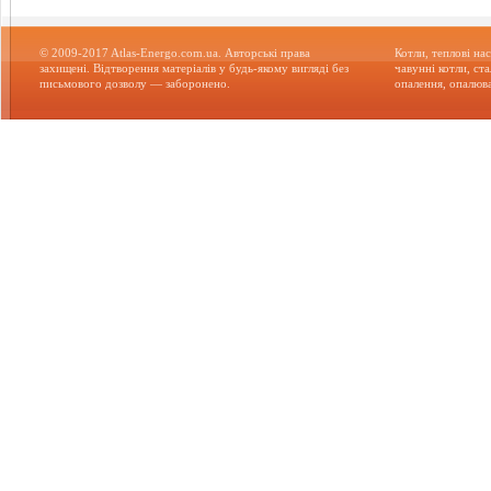
© 2009-2017 Atlas-Energo.com.ua. Авторські права
Котли, теплові нас
захищені. Відтворення матеріалів у будь-якому вигляді без
чавунні котли, ст
письмового дозволу — заборонено.
опалення, опалюва