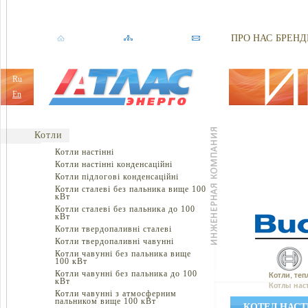
ПРО НАС
БРЕНД
Ru
En
Котли
Котли настінні
Котли настінні конденсаційні
Котли підлогові конденсаційні
Котли сталеві без пальника вище 100
кВт
Котли сталеві без пальника до 100
кВт
Котли твердопаливні сталеві
Котли твердопаливні чавунні
Котли чавунні без пальника вище
100 кВт
Котли чавунні без пальника до 100
Котли, теп
кВт
Котлы нас
Котли чавунні з атмосферним
пальником вище 100 кВт
КОТЕЛ НАСТ