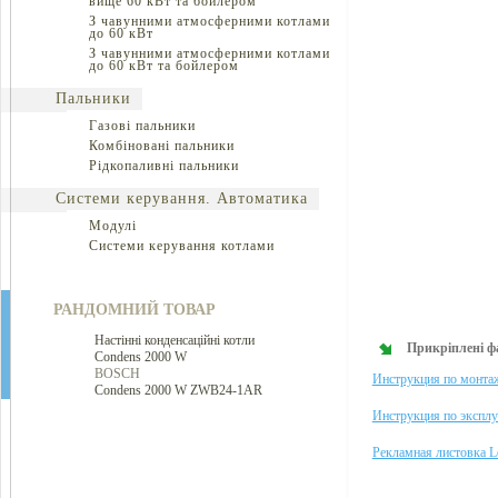
вище 60 кВт та бойлером
З чавунними атмосферними котлами
до 60 кВт
З чавунними атмосферними котлами
до 60 кВт та бойлером
Пальники
Газові пальники
Комбіновані пальники
Рідкопаливні пальники
Системи керування. Автоматика
Модулі
Системи керування котлами
РАНДОМНИЙ ТОВАР
Настінні конденсаційні котли
Прикріплені ф
Condens 2000 W
BOSCH
Инструкция по монта
Condens 2000 W ZWB24-1AR
Инструкция по экспл
Рекламная листовка 