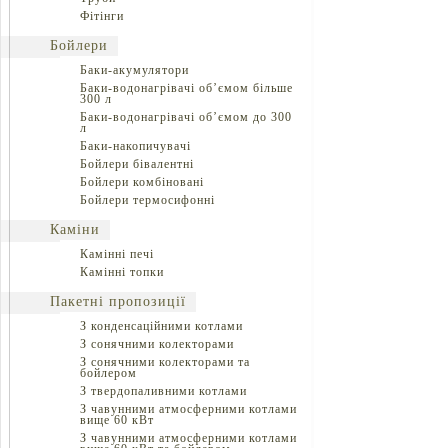
Фітінги
Бойлери
Баки-акумулятори
Баки-водонагрівачі об’ємом більше
300 л
Баки-водонагрівачі об’ємом до 300
л
Баки-накопичувачі
Бойлери бівалентні
Бойлери комбіновані
Бойлери термосифонні
Каміни
Камінні печі
Камінні топки
Пакетні пропозиції
З конденсаційними котлами
З сонячними колекторами
З сонячними колекторами та
бойлером
З твердопаливними котлами
З чавунними атмосферними котлами
вище 60 кВт
З чавунними атмосферними котлами