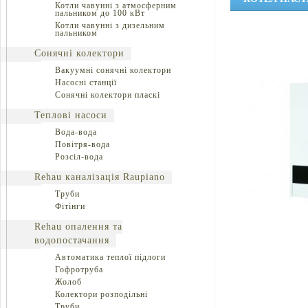
Котли чавунні з атмосферним
пальником до 100 кВт
Котли чавунні з дизельним
пальником
Сонячні колектори
Вакуумні сонячні колектори
Насосні станції
Сонячні колектори пласкі
Теплові насоси
Вода-вода
Повітря-вода
Розсіл-вода
Rehau каналізація Raupiano
Труби
Фітінги
Rehau опалення та
водопостачання
Автоматика теплої підлоги
Гофротруба
Жолоб
Колектори розподільні
Труби