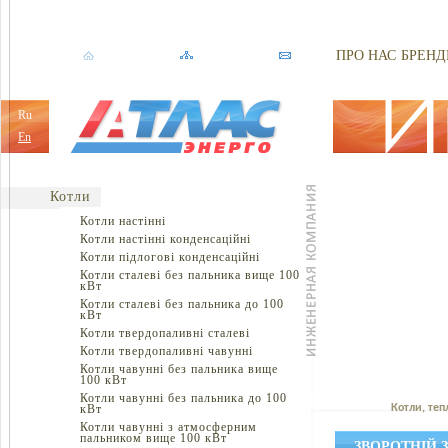
ПРО НАС
БРЕНД
Ru
En
Котли
Котли настінні
Котли настінні конденсаційні
Котли підлогові конденсаційні
Котли сталеві без пальника вище 100
кВт
Котли сталеві без пальника до 100
кВт
Котли твердопаливні сталеві
Котли твердопаливні чавунні
Котли чавунні без пальника вище
100 кВт
Котли чавунні без пальника до 100
кВт
Котли, теп
Котли чавунні з атмосферним
пальником вище 100 кВт
ЗВОРОТНІЙ 