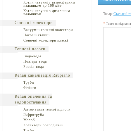
Котли чавунні з атмосферним
пальником до 100 кВт
Котли чавунні з дизельним
Товар:
Стальной тв
пальником
Сонячні колектори
*
Текст повідомле
Вакуумні сонячні колектори
Насосні станції
Сонячні колектори пласкі
Теплові насоси
Вода-вода
Повітря-вода
Розсіл-вода
Rehau каналізація Raupiano
Труби
Фітінги
Rehau опалення та
водопостачання
Автоматика теплої підлоги
Гофротруба
Жолоб
Колектори розподільні
Труби