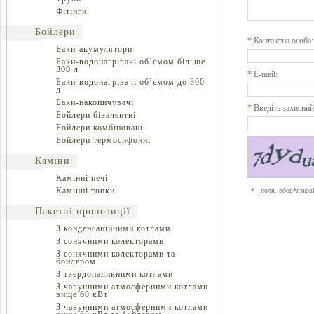
Фітінги
Бойлери
*
Контактна особа:
Баки-акумулятори
Баки-водонагрівачі об’ємом більше
300 л
*
E-mail:
Баки-водонагрівачі об’ємом до 300
л
Баки-накопичувачі
*
Введіть захисний
Бойлери бівалентні
Бойлери комбіновані
Бойлери термосифонні
Каміни
Камінні печі
Камінні топки
* - поля, обов*язков
Пакетні пропозиції
З конденсаційними котлами
З сонячними колекторами
З сонячними колекторами та
бойлером
З твердопаливними котлами
З чавунними атмосферними котлами
вище 60 кВт
З чавунними атмосферними котлами