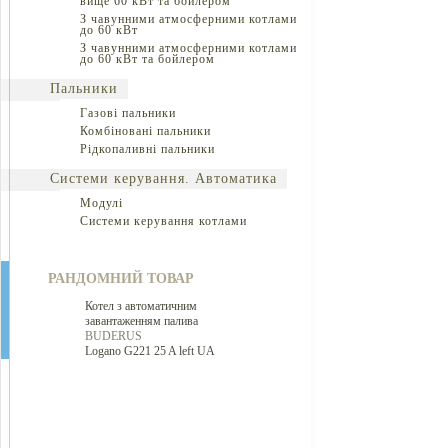
вище 60 кВт та бойлером
З чавунними атмосферними котлами
до 60 кВт
З чавунними атмосферними котлами
до 60 кВт та бойлером
Пальники
Газові пальники
Комбіновані пальники
Рідкопаливні пальники
Системи керування. Автоматика
Модулі
Системи керування котлами
РАНДОМНИЙ ТОВАР
Котел з автоматичним
завантаженням палива
BUDERUS
Logano G221 25 A left UA