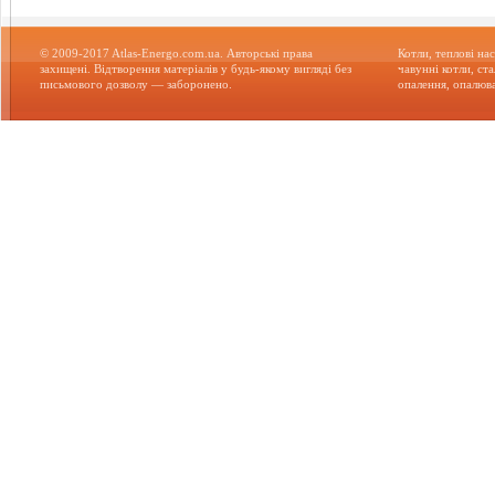
© 2009-2017 Atlas-Energo.com.ua. Авторські права
Котли, теплові нас
захищені. Відтворення матеріалів у будь-якому вигляді без
чавунні котли, ст
письмового дозволу — заборонено.
опалення, опалюва