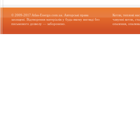
© 2009-2017 Atlas-Energo.com.ua. Авторські права
Котли, теплові нас
захищені. Відтворення матеріалів у будь-якому вигляді без
чавунні котли, ст
письмового дозволу — заборонено.
опалення, опалюва