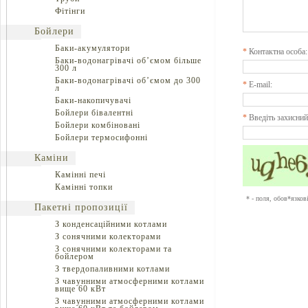
Фітінги
Бойлери
Баки-акумулятори
*
Контактна особа:
Баки-водонагрівачі об’ємом більше
300 л
Баки-водонагрівачі об’ємом до 300
*
E-mail:
л
Баки-накопичувачі
Бойлери бівалентні
*
Введіть захисний
Бойлери комбіновані
Бойлери термосифонні
Каміни
Камінні печі
Камінні топки
* - поля, обов*язков
Пакетні пропозиції
З конденсаційними котлами
З сонячними колекторами
З сонячними колекторами та
бойлером
З твердопаливними котлами
З чавунними атмосферними котлами
вище 60 кВт
З чавунними атмосферними котлами