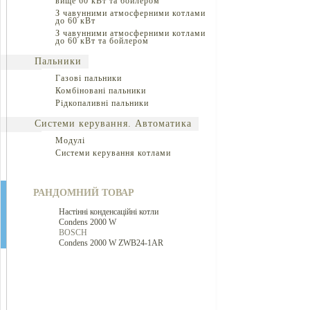
вище 60 кВт та бойлером
З чавунними атмосферними котлами
до 60 кВт
З чавунними атмосферними котлами
до 60 кВт та бойлером
Пальники
Газові пальники
Комбіновані пальники
Рідкопаливні пальники
Системи керування. Автоматика
Модулі
Системи керування котлами
РАНДОМНИЙ ТОВАР
Настінні конденсаційні котли
Condens 2000 W
BOSCH
Condens 2000 W ZWB24-1AR