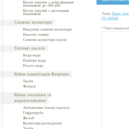
Котли чавунні з атмосферним
пальником до 100 кВт
Котли чавунні з дизельним
Товар:
Пакет- тве
пальником
PS-1000/80
Сонячні колектори
*
Текст повідомле
Вакуумні сонячні колектори
Насосні станції
Сонячні колектори пласкі
Теплові насоси
Вода-вода
Повітря-вода
Розсіл-вода
Rehau каналізація Raupiano
Труби
Фітінги
Rehau опалення та
водопостачання
Автоматика теплої підлоги
Гофротруба
Жолоб
Колектори розподільні
Труби