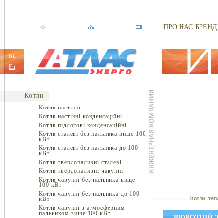
ПРО НАС
БРЕНД
Ru
En
Котли
Котли настінні
Котли настінні конденсаційні
Котли підлогові конденсаційні
Котли сталеві без пальника вище 100
кВт
Котли сталеві без пальника до 100
кВт
Котли твердопаливні сталеві
Котли твердопаливні чавунні
Котли чавунні без пальника вище
100 кВт
Котли чавунні без пальника до 100
кВт
Котли, теп
Котли чавунні з атмосферним
пальником вище 100 кВт
ЗВОРОТНІЙ 