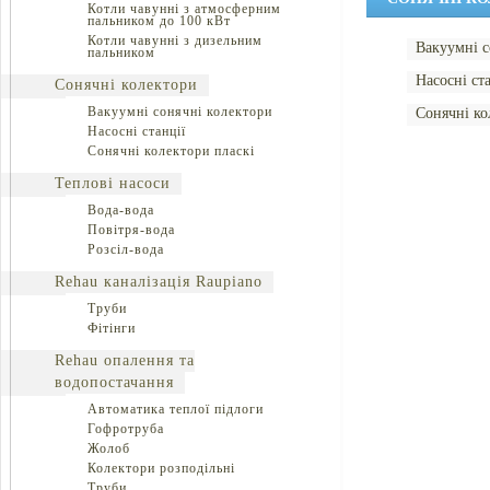
Котли чавунні з атмосферним
пальником до 100 кВт
Котли чавунні з дизельним
Вакуумні с
пальником
Насосні ст
Сонячні колектори
Вакуумні сонячні колектори
Сонячні ко
Насосні станції
Сонячні колектори пласкі
Теплові насоси
Вода-вода
Повітря-вода
Розсіл-вода
Rehau каналізація Raupiano
Труби
Фітінги
Rehau опалення та
водопостачання
Автоматика теплої підлоги
Гофротруба
Жолоб
Колектори розподільні
Труби