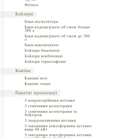
Фітінги
Бойлери
Баки-акумулятори
Баки-водонагрівачі об’ємом більше
300 л
Баки-водонагрівачі об’ємом до 300
л
Баки-накопичувачі
Бойлери бівалентні
Бойлери комбіновані
Бойлери термосифонні
Каміни
Камінні печі
Камінні топки
Пакетні пропозиції
З конденсаційними котлами
З сонячними колекторами
З сонячними колекторами та
бойлером
З твердопаливними котлами
З чавунними атмосферними котлами
вище 60 кВт
З чавунними атмосферними котлами