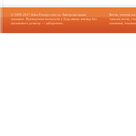
© 2009-2017 Atlas-Energo.com.ua. Авторські права
Котли, теплові нас
захищені. Відтворення матеріалів у будь-якому вигляді без
чавунні котли, ст
письмового дозволу — заборонено.
опалення, опалюва