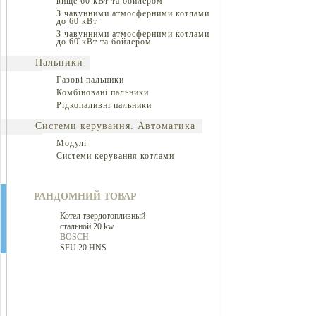
вище 60 кВт та бойлером
З чавунними атмосферними котлами
до 60 кВт
З чавунними атмосферними котлами
до 60 кВт та бойлером
Пальники
Газові пальники
Комбіновані пальники
Рідкопаливні пальники
Системи керування. Автоматика
Модулі
Системи керування котлами
РАНДОМНИЙ ТОВАР
Котел твердотопливный
стальной 20 kw
BOSCH
SFU 20 HNS