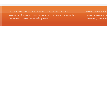
© 2009-2017 Atlas-Energo.com.ua. Авторські права
Котли, теплові нас
захищені. Відтворення матеріалів у будь-якому вигляді без
чавунні котли, ст
письмового дозволу — заборонено.
опалення, опалюва