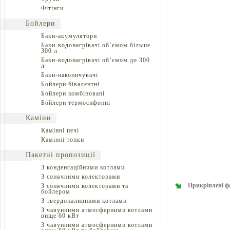
Фітінги
Бойлери
Баки-акумулятори
Баки-водонагрівачі об’ємом більше
300 л
Баки-водонагрівачі об’ємом до 300
л
Баки-накопичувачі
Бойлери бівалентні
Бойлери комбіновані
Бойлери термосифонні
Каміни
Камінні печі
Камінні топки
Пакетні пропозиції
З конденсаційними котлами
З сонячними колекторами
Прикріплені ф
З сонячними колекторами та
бойлером
З твердопаливними котлами
З чавунними атмосферними котлами
вище 60 кВт
З чавунними атмосферними котлами