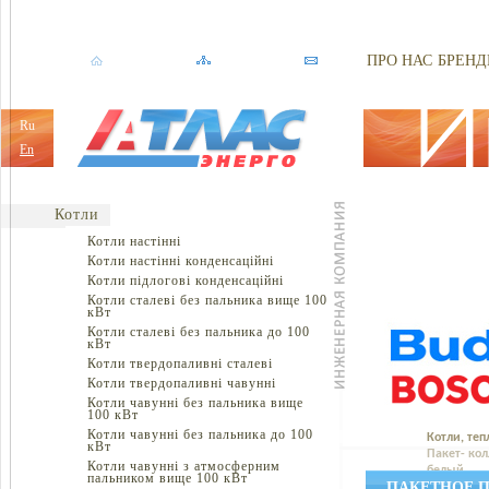
ПРО НАС
БРЕНД
Ru
En
Котли
Котли настінні
Котли настінні конденсаційні
Котли підлогові конденсаційні
Котли сталеві без пальника вище 100
кВт
Котли сталеві без пальника до 100
кВт
Котли твердопаливні сталеві
Котли твердопаливні чавунні
Котли чавунні без пальника вище
100 кВт
Котли чавунні без пальника до 100
Котли, теп
кВт
Пакет- кол
Котли чавунні з атмосферним
белый
пальником вище 100 кВт
ПАКЕТНОЕ П