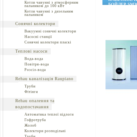
Котли чавунні з атмосферним
БОЙЛЕР SM3
пальником до 100 кВт
Котли чавунні з дизельним
пальником
Сонячні колектори
Вакуумні сонячні колектори
Насосні станції
Сонячні колектори пласкі
Теплові насоси
Вода-вода
Повітря-вода
Розсіл-вода
Rehau каналізація Raupiano
Труби
Фітінги
Rehau опалення та
водопостачання
Автоматика теплої підлоги
Гофротруба
Жолоб
Колектори розподільні
Труби