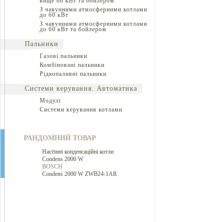
вище 60 кВт та бойлером
З чавунними атмосферними котлами
до 60 кВт
З чавунними атмосферними котлами
до 60 кВт та бойлером
Пальники
Газові пальники
Комбіновані пальники
Рідкопаливні пальники
Системи керування. Автоматика
Модулі
Системи керування котлами
РАНДОМНИЙ ТОВАР
Настінні конденсаційні котли
Condens 2000 W
BOSCH
Condens 2000 W ZWB24-1AR