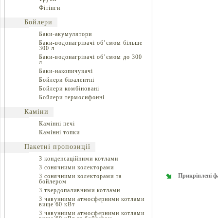
Фітінги
Бойлери
Баки-акумулятори
Баки-водонагрівачі об’ємом більше
300 л
Баки-водонагрівачі об’ємом до 300
л
Баки-накопичувачі
Бойлери бівалентні
Бойлери комбіновані
Бойлери термосифонні
Каміни
Камінні печі
Камінні топки
Пакетні пропозиції
З конденсаційними котлами
З сонячними колекторами
Прикріплені ф
З сонячними колекторами та
бойлером
З твердопаливними котлами
З чавунними атмосферними котлами
вище 60 кВт
З чавунними атмосферними котлами