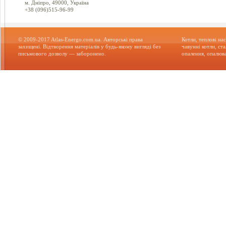
м. Дніпро, 49000, Україна
+38 (096)515-96-99
© 2009-2017 Atlas-Energo.com.ua. Авторські права
Котли, теплові нас
захищені. Відтворення матеріалів у будь-якому вигляді без
чавунні котли, ст
письмового дозволу — заборонено.
опалення, опалюва