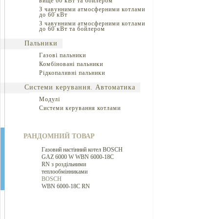
вище 60 кВт та бойлером
З чавунними атмосферними котлами
до 60 кВт
З чавунними атмосферними котлами
до 60 кВт та бойлером
Пальники
Газові пальники
Комбіновані пальники
Рідкопаливні пальники
Системи керування. Автоматика
Модулі
Системи керування котлами
РАНДОМНИЙ ТОВАР
Газовий настінний котел BOSCH
GAZ 6000 W WBN 6000-18C
RN з роздільними
теплообмінниками
BOSCH
WBN 6000-18C RN