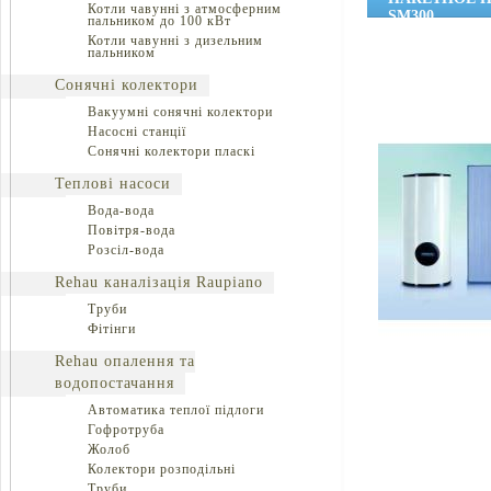
Котли чавунні з атмосферним
SM300
пальником до 100 кВт
Котли чавунні з дизельним
пальником
Сонячні колектори
Вакуумні сонячні колектори
Насосні станції
Сонячні колектори пласкі
Теплові насоси
Вода-вода
Повітря-вода
Розсіл-вода
Rehau каналізація Raupiano
Труби
Фітінги
Rehau опалення та
водопостачання
Автоматика теплої підлоги
Гофротруба
Жолоб
Колектори розподільні
Труби