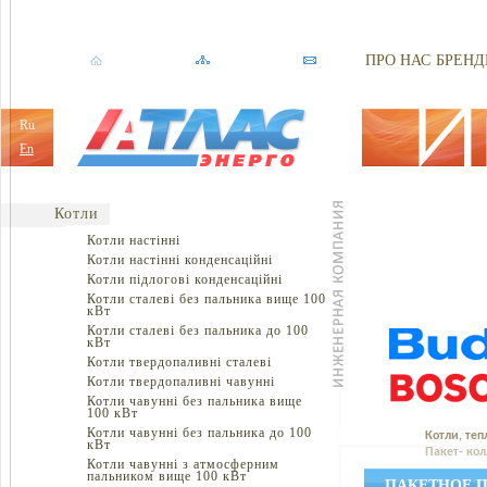
ПРО НАС
БРЕНД
Ru
En
Котли
Котли настінні
Котли настінні конденсаційні
Котли підлогові конденсаційні
Котли сталеві без пальника вище 100
кВт
Котли сталеві без пальника до 100
кВт
Котли твердопаливні сталеві
Котли твердопаливні чавунні
Котли чавунні без пальника вище
100 кВт
Котли чавунні без пальника до 100
Котли, теп
кВт
Пакет- кол
Котли чавунні з атмосферним
пальником вище 100 кВт
ПАКЕТНОЕ П