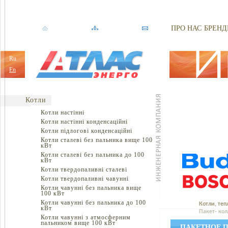
ПРО НАС
БРЕНД
Ru
En
Котли
Котли настінні
Котли настінні конденсаційні
Котли підлогові конденсаційні
Котли сталеві без пальника вище 100
кВт
Котли сталеві без пальника до 100
кВт
Котли твердопаливні сталеві
Котли твердопаливні чавунні
Котли чавунні без пальника вище
100 кВт
Котли чавунні без пальника до 100
Котли, теп
кВт
Пакет- кол
Котли чавунні з атмосферним
пальником вище 100 кВт
ПАКЕТНОЕ П