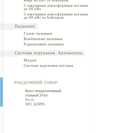
вище 60 кВт та бойлером
З чавунними атмосферними котлами
до 60 кВт
З чавунними атмосферними котлами
до 60 кВт та бойлером
Пальники
Газові пальники
Комбіновані пальники
Рідкопаливні пальники
Системи керування. Автоматика
Модулі
Системи керування котлами
РАНДОМНИЙ ТОВАР
Котел твердотопливный
стальной 24 kw
Bosch
SFU 24 HNS