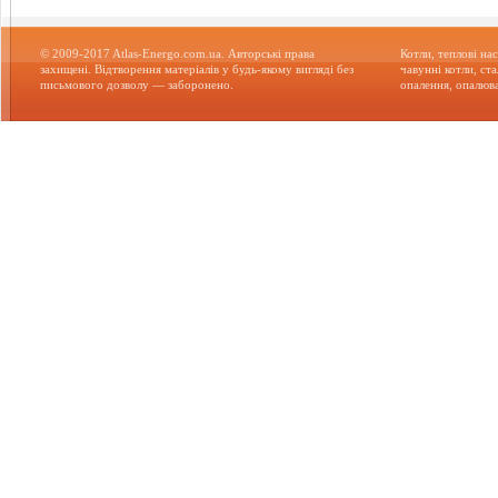
© 2009-2017 Atlas-Energo.com.ua. Авторські права
Котли, теплові нас
захищені. Відтворення матеріалів у будь-якому вигляді без
чавунні котли, ст
письмового дозволу — заборонено.
опалення, опалюва