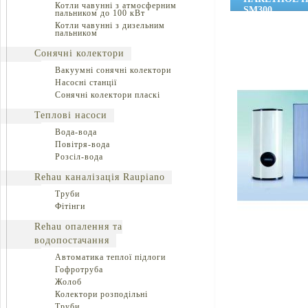
Котли чавунні з атмосферним
SM300
пальником до 100 кВт
Котли чавунні з дизельним
пальником
Сонячні колектори
Вакуумні сонячні колектори
Насосні станції
Сонячні колектори пласкі
Теплові насоси
Вода-вода
Повітря-вода
Розсіл-вода
Rehau каналізація Raupiano
Труби
Фітінги
Rehau опалення та
водопостачання
Автоматика теплої підлоги
Гофротруба
Жолоб
Колектори розподільні
Труби