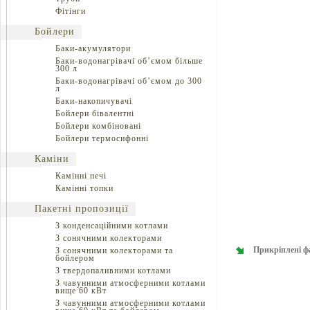
Фітінги
Бойлери
Баки-акумулятори
Баки-водонагрівачі об’ємом більше
300 л
Баки-водонагрівачі об’ємом до 300
л
Баки-накопичувачі
Бойлери бівалентні
Бойлери комбіновані
Бойлери термосифонні
Каміни
Камінні печі
Камінні топки
Пакетні пропозиції
З конденсаційними котлами
З сонячними колекторами
Прикріплені ф
З сонячними колекторами та
бойлером
З твердопаливними котлами
З чавунними атмосферними котлами
вище 60 кВт
З чавунними атмосферними котлами