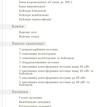
Баки-водонагрівачі об’ємом до 300 л
Баки-накопичувачі
Бойлери бівалентні
Бойлери комбіновані
Бойлери термосифонні
Каміни
Камінні печі
Камінні топки
Пакетні пропозиції
З конденсаційними котлами
З сонячними колекторами
З сонячними колекторами та бойлером
З твердопаливними котлами
З чавунними атмосферними котлами вище 60 кВт
З чавунними атмосферними котлами вище 60 кВт та
бойлером
З чавунними атмосферними котлами до 60 кВт
З чавунними атмосферними котлами до 60 кВт та
бойлером
Пальники
Газові пальники
Комбіновані пальники
Рідкопаливні пальники