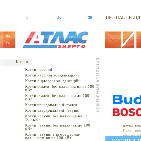
ПРО НАС
БРЕНД
Ru
En
Котли
Котли настінні
Котли настінні конденсаційні
Котли підлогові конденсаційні
Котли сталеві без пальника вище 100
кВт
Котли сталеві без пальника до 100
кВт
Котли твердопаливні сталеві
Котли твердопаливні чавунні
Котли чавунні без пальника вище
100 кВт
Котли чавунні без пальника до 100
Котли, теп
кВт
Пакет- ко
Котли чавунні з атмосферним
обшивки- 
пальником вище 100 кВт
ПАКЕТНОЕ П