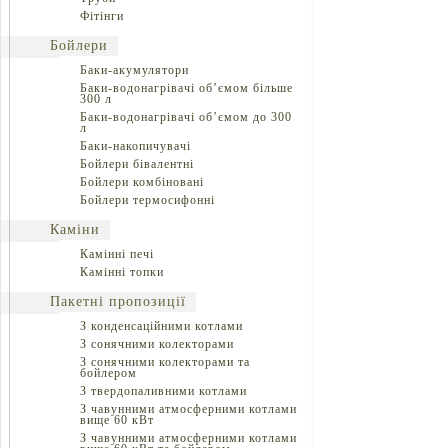
Фітінги
Бойлери
Баки-акумулятори
Баки-водонагрівачі об’ємом більше
300 л
Баки-водонагрівачі об’ємом до 300
л
Баки-накопичувачі
Бойлери бівалентні
Бойлери комбіновані
Бойлери термосифонні
Каміни
Камінні печі
Камінні топки
Пакетні пропозиції
З конденсаційними котлами
З сонячними колекторами
З сонячними колекторами та
бойлером
З твердопаливними котлами
З чавунними атмосферними котлами
вище 60 кВт
З чавунними атмосферними котлами