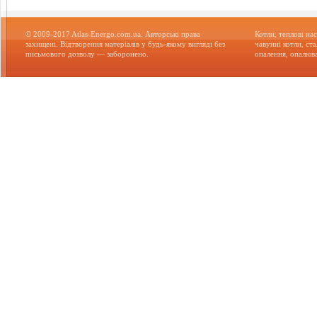
© 2009-2017 Atlas-Energo.com.ua. Авторські права
Котли, теплові нас
захищені. Відтворення матеріалів у будь-якому вигляді без
чавунні котли, ст
письмового дозволу — заборонено.
опалення, опалюва