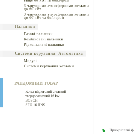
вище 60 кВт та бойлером
З чавунними атмосферними котлами
до 60 кВт
З чавунними атмосферними котлами
до 60 кВт та бойлером
Пальники
Газові пальники
Комбіновані пальники
Рідкопаливні пальники
Системи керування. Автоматика
Модулі
Системи керування котлами
РАНДОМНИЙ ТОВАР
Котел підлоговий сталевий
твердопаливний 16 kw
BOSCH
SFU 16 HNS
Прикріплені ф