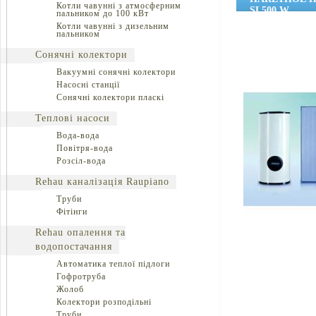
Котли чавунні з атмосферним
SL500 W
пальником до 100 кВт
Котли чавунні з дизельним
пальником
Сонячні колектори
Вакуумні сонячні колектори
Насосні станції
Сонячні колектори пласкі
Теплові насоси
Вода-вода
Повітря-вода
Розсіл-вода
Rehau каналізація Raupiano
Труби
Фітінги
Rehau опалення та
водопостачання
Автоматика теплої підлоги
Гофротруба
Жолоб
Колектори розподільні
Труби