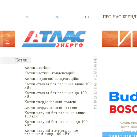
ПРО НАС
БРЕНД
Ru
En
Котли
Котли настінні
Котли настінні конденсаційні
Котли підлогові конденсаційні
Котли сталеві без пальника вище 100
кВт
Котли сталеві без пальника до 100
кВт
Котли твердопаливні сталеві
Котли твердопаливні чавунні
Котли чавунні без пальника вище
100 кВт
Котли чавунні без пальника до 100
Котли, теп
кВт
Пакет- кол
Котли чавунні з атмосферним
обшивки- 
пальником вище 100 кВт
ПАКЕТНОЕ П