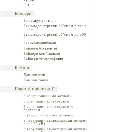
Фітінги
Бойлери
Баки-акумулятори
Баки-водонагрівачі об’ємом більше
300 л
Баки-водонагрівачі об’ємом до 300
л
Баки-накопичувачі
Бойлери бівалентні
Бойлери комбіновані
Бойлери термосифонні
Каміни
Камінні печі
Камінні топки
Пакетні пропозиції
З конденсаційними котлами
З сонячними колекторами
З сонячними колекторами та
бойлером
З твердопаливними котлами
З чавунними атмосферними котлами
вище 60 кВт
З чавунними атмосферними котлами