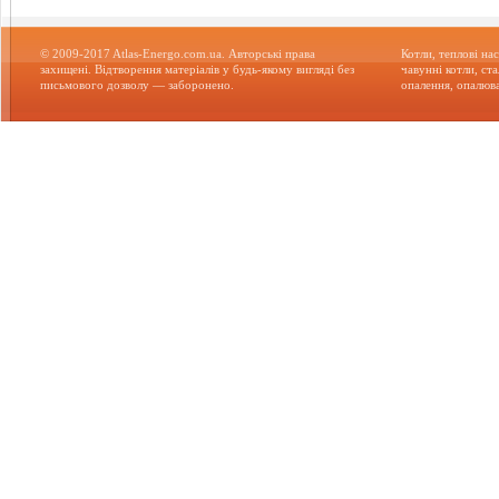
© 2009-2017 Atlas-Energo.com.ua. Авторські права
Котли, теплові нас
захищені. Відтворення матеріалів у будь-якому вигляді без
чавунні котли, ст
письмового дозволу — заборонено.
опалення, опалюва