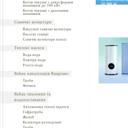
Котли чавунні з атмосферним
SL300 W
пальником до 100 кВт
Котли чавунні з дизельним
пальником
Сонячні колектори
Вакуумні сонячні колектори
Насосні станції
Сонячні колектори пласкі
Теплові насоси
Вода-вода
Повітря-вода
Розсіл-вода
Rehau каналізація Raupiano
Труби
Фітінги
Rehau опалення та
водопостачання
Автоматика теплої підлоги
Гофротруба
Жолоб
Колектори розподільні
Труби