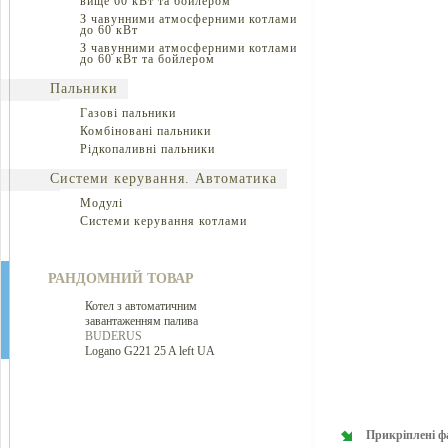
вище 60 кВт та бойлером
З чавунними атмосферними котлами
до 60 кВт
З чавунними атмосферними котлами
до 60 кВт та бойлером
Пальники
Газові пальники
Комбіновані пальники
Рідкопаливні пальники
Системи керування. Автоматика
Модулі
Системи керування котлами
РАНДОМНИЙ ТОВАР
Котел з автоматичним
завантаженням палива
BUDERUS
Logano G221 25 A left UA
Прикріплені ф