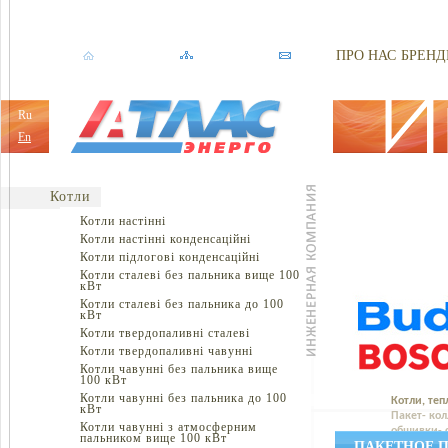
ПРО НАС
БРЕНД
Ru
En
Котли
Котли настінні
Котли настінні конденсаційні
Котли підлогові конденсаційні
Котли сталеві без пальника вище 100
кВт
Котли сталеві без пальника до 100
кВт
Котли твердопаливні сталеві
Котли твердопаливні чавунні
Котли чавунні без пальника вище
100 кВт
Котли чавунні без пальника до 100
Котли, теп
кВт
Пакет- кол
Котли чавунні з атмосферним
обшивки- 
пальником вище 100 кВт
ПАКЕТНОЕ П