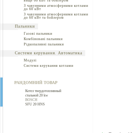
вище 60 кВт та бойлером
З чавунними атмосферними котлами
до 60 кВт
З чавунними атмосферними котлами
до 60 кВт та бойлером
Пальники
Газові пальники
Комбіновані пальники
Рідкопаливні пальники
Системи керування. Автоматика
Модулі
Системи керування котлами
РАНДОМНИЙ ТОВАР
Котел твердотопливный
стальной 20 kw
BOSCH
SFU 20 HNS