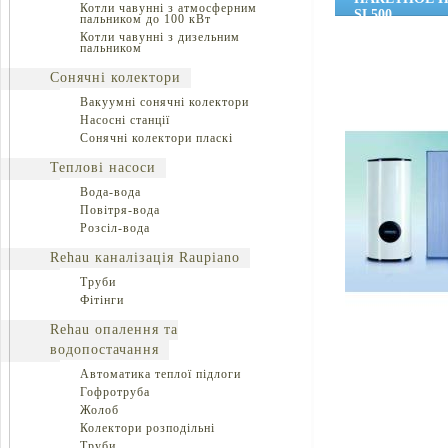
Котли чавунні з атмосферним
SL500
пальником до 100 кВт
Котли чавунні з дизельним
пальником
Сонячні колектори
Вакуумні сонячні колектори
Насосні станції
Сонячні колектори пласкі
Теплові насоси
Вода-вода
Повітря-вода
Розсіл-вода
Rehau каналізація Raupiano
Труби
Фітінги
Rehau опалення та
водопостачання
Автоматика теплої підлоги
Гофротруба
Жолоб
Колектори розподільні
Труби