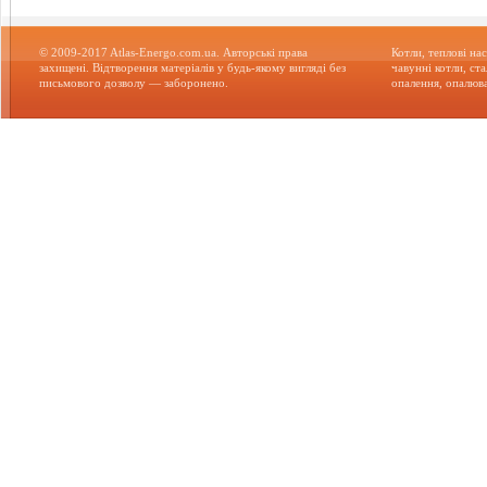
© 2009-2017 Atlas-Energo.com.ua. Авторські права
Котли, теплові нас
захищені. Відтворення матеріалів у будь-якому вигляді без
чавунні котли, ст
письмового дозволу — заборонено.
опалення, опалюва