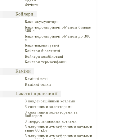
Фітінги
Бойлери
Баки-акумулятори
Баки-водонагрівачі об’ємом більше
300 л
Баки-водонагрівачі об’ємом до 300
л
Баки-накопичувачі
Бойлери бівалентні
Бойлери комбіновані
Бойлери термосифонні
Каміни
Камінні печі
Камінні топки
Пакетні пропозиції
З конденсаційними котлами
З сонячними колекторами
З сонячними колекторами та
бойлером
З твердопаливними котлами
З чавунними атмосферними котлами
вище 60 кВт
З чавунними атмосферними котлами