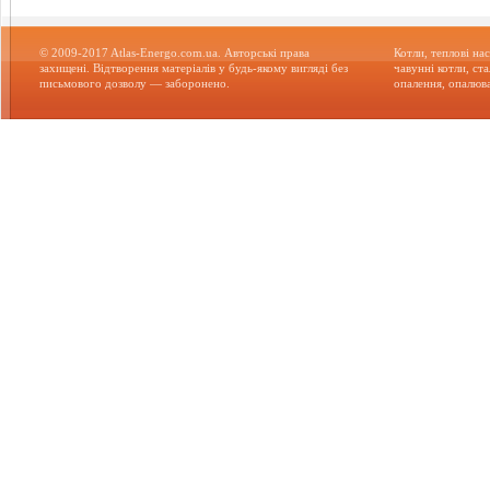
© 2009-2017 Atlas-Energo.com.ua. Авторські права
Котли, теплові нас
захищені. Відтворення матеріалів у будь-якому вигляді без
чавунні котли, ст
письмового дозволу — заборонено.
опалення, опалюва