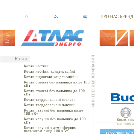
ПРО НАС
БРЕНД
Ru
En
Котли
Котли настінні
Котли настінні конденсаційні
Котли підлогові конденсаційні
Котли сталеві без пальника вище 100
кВт
Котли сталеві без пальника до 100
кВт
Котли твердопаливні сталеві
Котли твердопаливні чавунні
Котли чавунні без пальника вище
100 кВт
Котли чавунні без пальника до 100
Котли, теп
кВт
Gaz 3000 W
Котли чавунні з атмосферним
пальником вище 100 кВт
GAZ 3000 W 