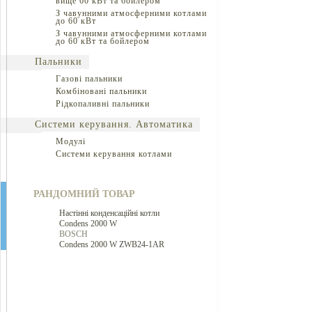
вище 60 кВт та бойлером
З чавунними атмосферними котлами
до 60 кВт
З чавунними атмосферними котлами
до 60 кВт та бойлером
Пальники
Газові пальники
Комбіновані пальники
Рідкопаливні пальники
Системи керування. Автоматика
Модулі
Системи керування котлами
РАНДОМНИЙ ТОВАР
Настінні конденсаційні котли
Condens 2000 W
BOSCH
Condens 2000 W ZWB24-1AR