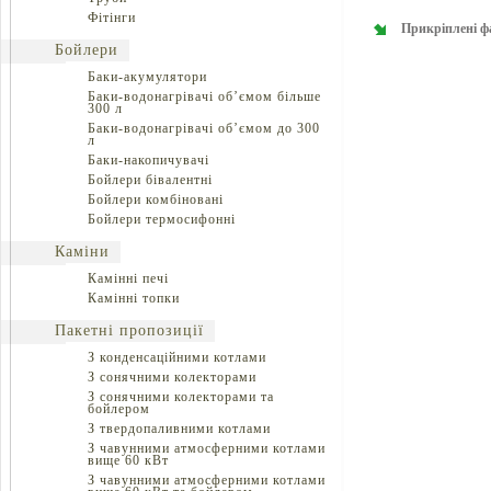
Фітінги
Прикріплені ф
Бойлери
Баки-акумулятори
Баки-водонагрівачі об’ємом більше
300 л
Баки-водонагрівачі об’ємом до 300
л
Баки-накопичувачі
Бойлери бівалентні
Бойлери комбіновані
Бойлери термосифонні
Каміни
Камінні печі
Камінні топки
Пакетні пропозиції
З конденсаційними котлами
З сонячними колекторами
З сонячними колекторами та
бойлером
З твердопаливними котлами
З чавунними атмосферними котлами
вище 60 кВт
З чавунними атмосферними котлами