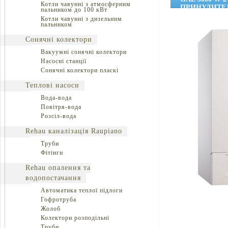
Котли чавунні з атмосферним
ПРИНУДИТЕЛ
пальником до 100 кВт
Котли чавунні з дизельним
пальником
Сонячні колектори
Вакуумні сонячні колектори
Насосні станції
Сонячні колектори пласкі
Теплові насоси
Вода-вода
Повітря-вода
Розсіл-вода
Rehau каналізація Raupiano
Труби
Фітінги
Rehau опалення та
водопостачання
Автоматика теплої підлоги
Гофротруба
Жолоб
Колектори розподільні
Труби