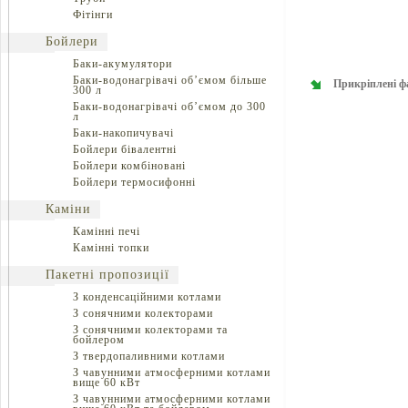
Фітінги
Бойлери
Баки-акумулятори
Баки-водонагрівачі об’ємом більше
Прикріплені ф
300 л
Баки-водонагрівачі об’ємом до 300
л
Баки-накопичувачі
Бойлери бівалентні
Бойлери комбіновані
Бойлери термосифонні
Каміни
Камінні печі
Камінні топки
Пакетні пропозиції
З конденсаційними котлами
З сонячними колекторами
З сонячними колекторами та
бойлером
З твердопаливними котлами
З чавунними атмосферними котлами
вище 60 кВт
З чавунними атмосферними котлами