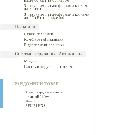
вище 60 кВт та бойлером
З чавунними атмосферними котлами
до 60 кВт
З чавунними атмосферними котлами
до 60 кВт та бойлером
Пальники
Газові пальники
Комбіновані пальники
Рідкопаливні пальники
Системи керування. Автоматика
Модулі
Системи керування котлами
РАНДОМНИЙ ТОВАР
Котел твердотопливный
стальной 24 kw
Bosch
SFU 24 HNS