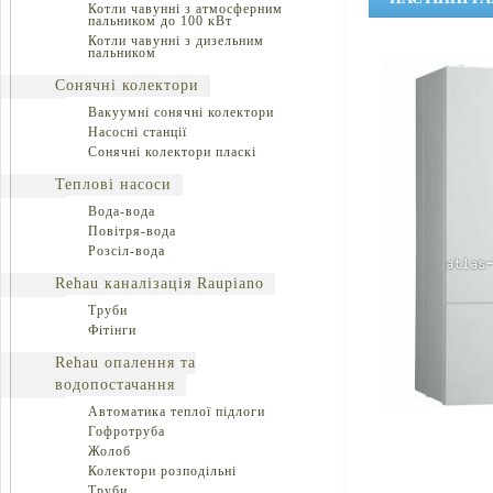
Котли чавунні з атмосферним
пальником до 100 кВт
Котли чавунні з дизельним
пальником
Сонячні колектори
Вакуумні сонячні колектори
Насосні станції
Сонячні колектори пласкі
Теплові насоси
Вода-вода
Повітря-вода
Розсіл-вода
Rehau каналізація Raupiano
Труби
Фітінги
Rehau опалення та
водопостачання
Автоматика теплої підлоги
Гофротруба
Жолоб
Колектори розподільні
Труби