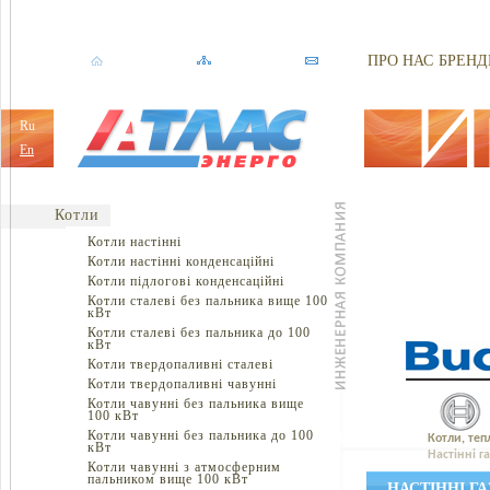
ПРО НАС
БРЕНД
Ru
En
Котли
Котли настінні
Котли настінні конденсаційні
Котли підлогові конденсаційні
Котли сталеві без пальника вище 100
кВт
Котли сталеві без пальника до 100
кВт
Котли твердопаливні сталеві
Котли твердопаливні чавунні
Котли чавунні без пальника вище
100 кВт
Котли чавунні без пальника до 100
Котли, теп
кВт
Настінні г
Котли чавунні з атмосферним
пальником вище 100 кВт
НАСТІННІ Г