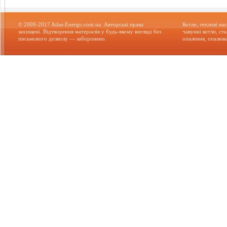
© 2009-2017 Atlas-Energo.com.ua. Авторські права
Котли, теплові нас
захищені. Відтворення матеріалів у будь-якому вигляді без
чавунні котли, ст
письмового дозволу — заборонено.
опалення, опалюва