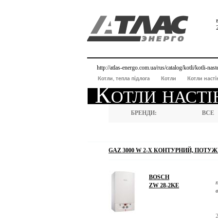
http://atlas-energo.com.ua/rus/catalog/kotli/kotli-nast
Котли, тепла підлога
Котли
Котли насті
Котли насті
БРЕНДИ:
ВСЕ
GAZ 3000 W 2-Х КОНТУРНИЙ, ПОТУЖНІ
BOSCH
ZW 28-2KE