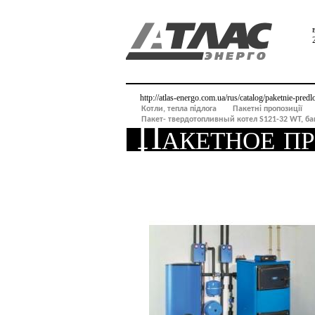
http://atlas-energo.com.ua/rus/catalog/paketnie-pr
Котли, тепла підлога
Пакетні пропозиції
Пакет- твердотопливный котел S121-32 WT, ба
Пакетное п
Logapak, тв
котел S121-
TS130, бойл