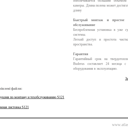
обеспечивается большим объемом 
камеры. Длина полена может достига
длину
Быстрый монтаж и простое т
обслуживание
Беспроблемная установка в уже с
системы.
Легкий доступ и простота чистк
пространства.
Гарантия
Гарантийный срок на твердотопл
Buderus составляет 24 месяца с
оборудования в эксплуатацию.
З
іплені файли:
укция по монтажу и техобслуживанию S121
мная листовка S121
www.atla