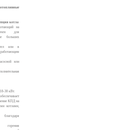
топливные
епция котла
ботающий на
начен для
не больших
отел или в
, работающим
асосной или
полнительная
18-38 кВт.
беспечивает
чение КПД на
ми котлами,
 благодаря
 горения