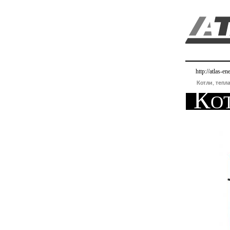
http://atlas-e
Котли, тепла
Кот
тве
Lo