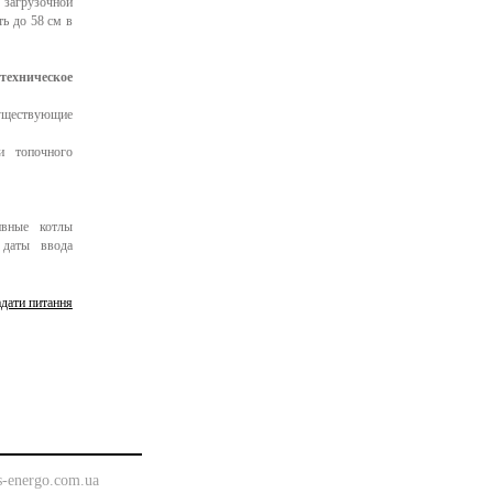
загрузочной
ть до 58 см в
ехническое
уществующие
и топочного
ивные котлы
 даты ввода
адати питання
s-energo.com.ua