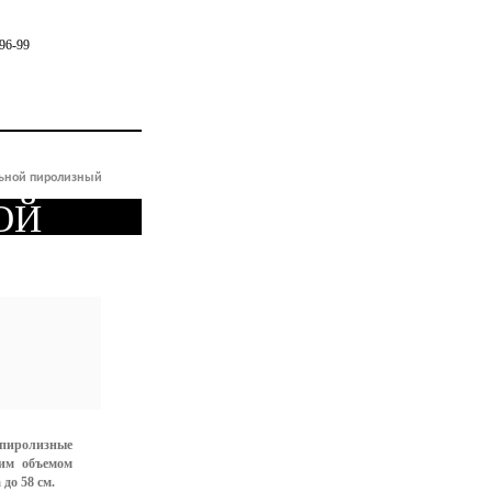
96-99
льной пиролизный
ой
s
иролизные
им объемом
до 58 см.