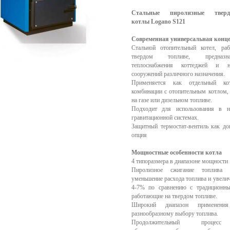
Cтальные пиролизные твердо
котлы Logano S121
Современная универсальная конц
Стальной отопительный котел, ра
твердом топливе, предназ
теплоснабжения коттеджей и 
сооружений различного назначения.
Применяется как отдельный к
комбинации с отопительным котлом
на газе или дизельном топливе.
Подходит для использования в н
гравитационной системах.
Защитный термостат-вентиль как до
опция
Мощностные особенности котла
4 типоразмера в диапазоне мощности 
Пиролизное сжигание топлива о
уменьшение расхода топлива и увели
4-7% по сравнению с традиционны
работающие на твердом топливе.
Широкий диапазон применения
разнообразному выбору топлива.
Продолжительный процесс