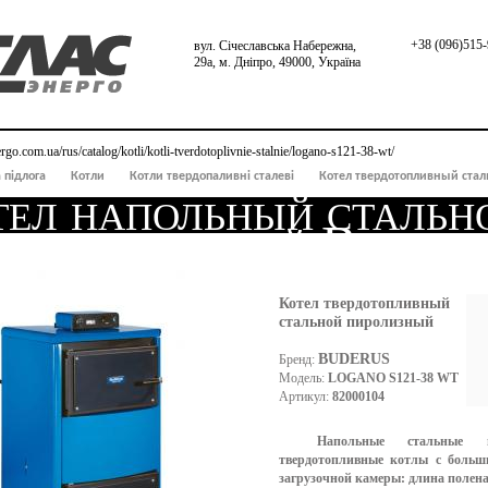
+38 (096)515-
вул. Січеславська Набережна,
29а, м. Дніпро, 49000, Україна
nergo.com.ua/rus/catalog/kotli/kotli-tverdotoplivnie-stalnie/logano-s121-38-wt/
 підлога
Котли
Котли твердопаливні сталеві
Котел твердотопливный ста
ел напольный стальн
рдотопливный Buderu
gano S121-38 WT
Котел твердотопливный
стальной пиролизный
BUDERUS
Бренд:
Модель:
LOGANO S121-38 WT
Артикул:
82000104
Напольные стальные п
твердотопливные котлы с больш
загрузочной камеры: длина полена 