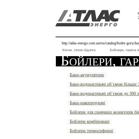
http://atlas-energo.com.ua/rus/catalog/boiler-gorych
Котли, тепла підлога
Бойлери, гаряча 
Бойлери, га
Баки-акумулятори
Баки-водонагрівачі об’ємом більше 
Баки-водонагрівачі об’ємом до 300 
Баки-накопичувачі
Бойлери для сонячних колекторів бі
Бойлери комбіновані
Бойлери термосифонні