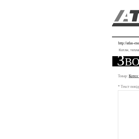
http://atlas-e
Котли, тепла
Зво
Товар:
Котел
*
Текст повід