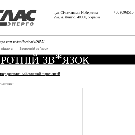
+38 (096)515-
вул. Січеславська Набережна,
29а, м. Дніпро, 49000, Україна
nergo.com.ua/rus/feedback/2657/
 підлога
Зворотній зв*язок
ротній зв*язок
 твердотопливный стальной пиролизный
омлення: