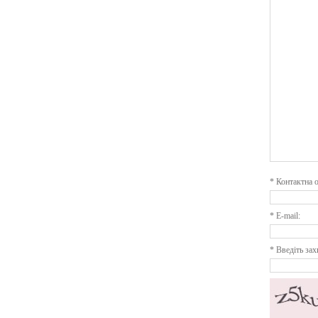
*
Контактна о
*
E-mail:
*
Введіть зах