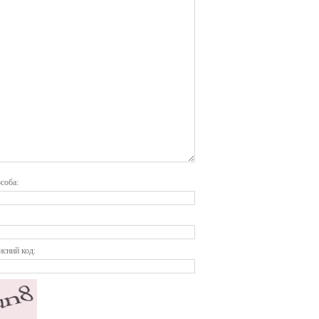
соба:
исний код: