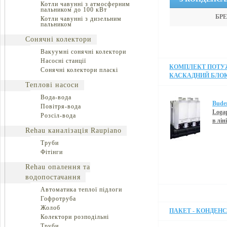
Котли чавунні з атмосферним
пальником до 100 кВт
БРЕ
Котли чавунні з дизельним
пальником
Сонячні колектори
Вакуумні сонячні колектори
Насосні станції
КОМПЛЕКТ ПОТУЖНІ
Сонячні колектори пласкі
КАСКАДНИЙ БЛОК «
Теплові насоси
Вода-вода
Bude
Повітря-вода
Logap
Розсіл-вода
в лін
Rehau каналізація Raupiano
Труби
Фітінги
Rehau опалення та
водопостачання
Автоматика теплої підлоги
Гофротруба
Жолоб
ПАКЕТ - КОНДЕНС
Колектори розподільні
Труби