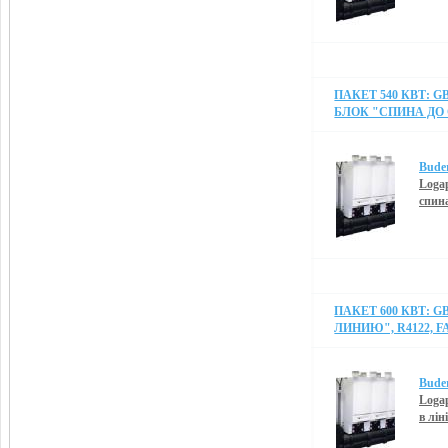
ПАКЕТ 540 КВТ: G
БЛОК "СПИНА ДО С
Bude
Logap
спин
ПАКЕТ 600 КВТ: G
ЛИНИЮ", R4122, FA
Bude
Logap
в лін