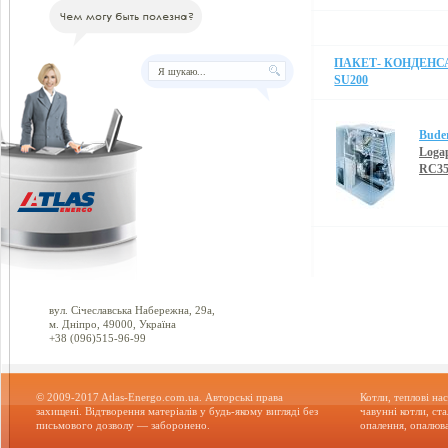
ПАКЕТ- КОНДЕНС
SU200
Bude
Loga
RC35
вул. Січеславська Набережна, 29а,
м. Дніпро, 49000, Україна
+38 (096)515-96-99
© 2009-2017 Atlas-Energo.com.ua. Авторські права
Котли, теплові нас
захищені. Відтворення матеріалів у будь-якому вигляді без
чавунні котли, ст
письмового дозволу — заборонено.
опалення, опалюва