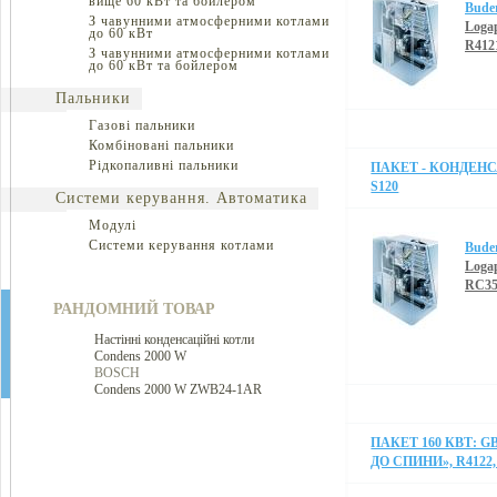
вище 60 кВт та бойлером
Bude
З чавунними атмосферними котлами
Loga
до 60 кВт
R412
З чавунними атмосферними котлами
до 60 кВт та бойлером
Пальники
Газові пальники
Комбіновані пальники
Рідкопаливні пальники
ПАКЕТ - КОНДЕНС
S120
Системи керування. Автоматика
Модулі
Системи керування котлами
Bude
Loga
RC35
РАНДОМНИЙ ТОВАР
Настінні конденсаційні котли
Condens 2000 W
BOSCH
Condens 2000 W ZWB24-1AR
ПАКЕТ 160 КВТ: G
ДО СПИНИ», R4122,