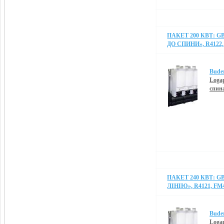
ПАКЕТ 200 КВТ: G
ДО СПИНИ», R4122,
Bude
Logap
спин
ПАКЕТ 240 КВТ: G
ЛІНІЮ», R4121, FM
Bude
Logap