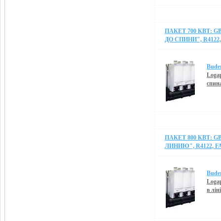
ПАКЕТ 700 КВТ: G
ДО СПИНИ", R4122,
Bude
Logap
спин
ПАКЕТ 800 КВТ: G
ЛИНИЮ", R4122, FA
Bude
Logap
в лін