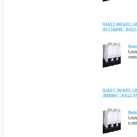
ПАКЕТ 600 КВТ: G
ДО СПИНИ", R4122,
Bude
Logap
спин
ПАКЕТ 700 КВТ: G
ЛИНИЮ", R4122, FA
Bude
Logap
в лін