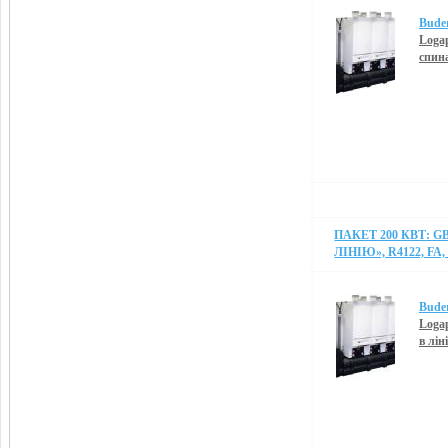
Bude
Logap
спин
ПАКЕТ 200 КВТ: G
ЛІНІЮ», R4122, FA,
Bude
Logap
в лін