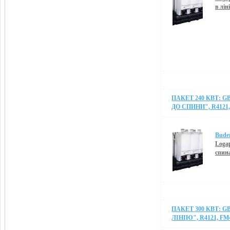
в лін
ПАКЕТ 240 КВТ: G
ДО СПИНИ", R4121,
Bude
Logap
спин
ПАКЕТ 300 КВТ: G
ЛІНІЮ", R4121, FM