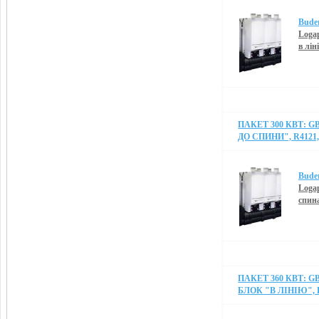
Bude
Logap
в лін
ПАКЕТ 300 КВТ: G
ДО СПИНИ", R4121,
Bude
Logap
спин
ПАКЕТ 360 КВТ: G
БЛОК "В ЛІНІЮ", R