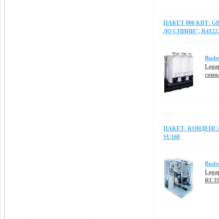
ПАКЕТ 800 КВТ: G
ДО СПИНИ", R4122,
Bude
Logap
спин
ПАКЕТ- КОНДЕНС
SU160
Bude
Loga
RC35