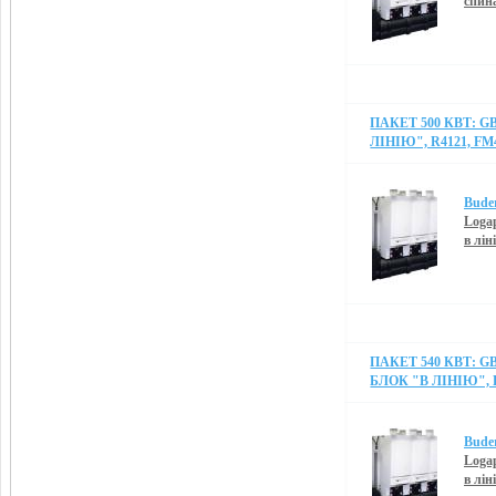
спин
ПАКЕТ 500 КВТ: G
ЛІНІЮ", R4121, FM
Bude
Logap
в лін
ПАКЕТ 540 КВТ: G
БЛОК "В ЛІНІЮ", R
Bude
Logap
в лін