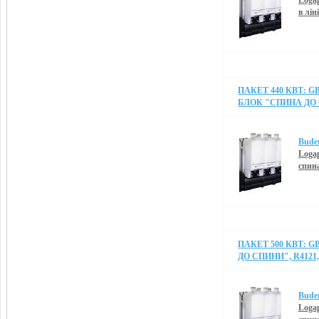
Logap
в лін
ПАКЕТ 440 КВТ: G
БЛОК "СПИНА ДО С
Bude
Logap
спин
ПАКЕТ 500 КВТ: G
ДО СПИНИ", R4121,
Bude
Logap