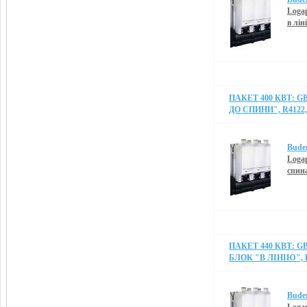
Logap
в лін
ПАКЕТ 400 КВТ: G
ДО СПИНИ", R4122,
Bude
Logap
спин
ПАКЕТ 440 КВТ: G
БЛОК "В ЛІНІЮ", R
Bude