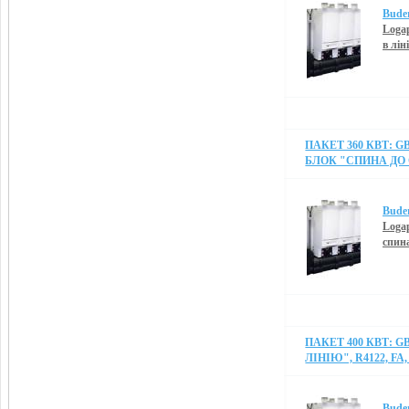
Bude
Logap
в лін
ПАКЕТ 360 КВТ: G
БЛОК "СПИНА ДО С
Bude
Logap
спин
ПАКЕТ 400 КВТ: G
ЛІНІЮ", R4122, FA,
Bude