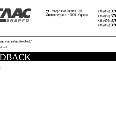
37
ул. Набережная Ленина, 29а,
+38 (056)
Днепропетровск 49000, Украина
37
+38 (056)
37
+38 (056)
37
+38 (056)
nergo.com.ua/eng/feedback/
edback
edback
: