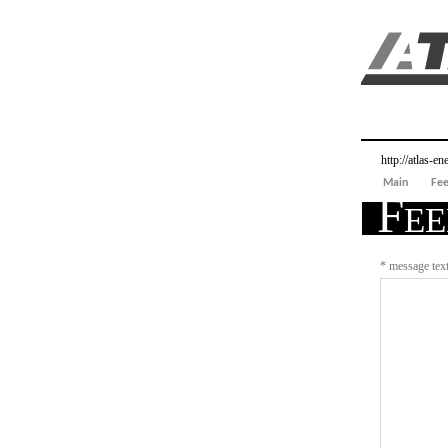
http://atlas-e
Main
Fe
Fe
*
message text